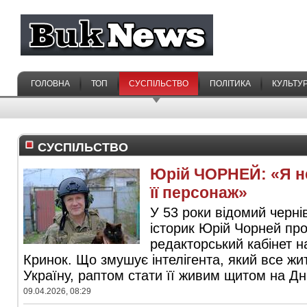
ГОЛОВНА
ТОП
СУСПІЛЬСТВО
ПОЛІТИКА
КУЛЬТУ
СУСПІЛЬСТВО
Юрій ЧОРНЕЙ: «Я не
її персонаж»
У 53 роки відомий черні
історик Юрій Чорней пр
редакторський кабінет н
Кринок. Що змушує інтелігента, який все жи
Україну, раптом стати її живим щитом на Дні
09.04.2026, 08:29