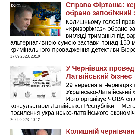
Справа Фірташа: ке
обрано запобіжний 
Колишньому голові прав
«Криворіжгаз» обрано за
вигляді тримання під ва
альтернативною сумою застави понад 160 м
кримінального провадження детективи Бюро 
27.09.2023, 23:19
У Чернівцях провед
Латвійський бізнес
29 вересня в Чернівцях 
Українсько-Латвійський
Його організує ЧОВА сп
консульством Латвійської Республіки. Мет
посилення українсько-латвійського економічн
26.09.2023, 10:12
Колишній чернівча