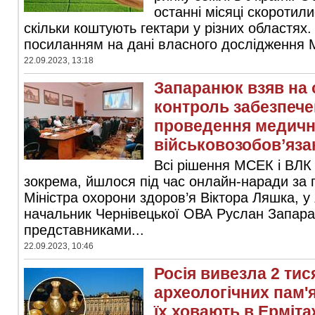
останні місяці скоротил
скільки коштують гектари у різних областях.
посиланням на дані власного дослідження М
22.09.2023, 13:18
Запаранюк взяв на
контроль забезпече
проведення медичн
військовозобов’яз
Всі рішення МСЕК і ВЛК 
зокрема, йшлося під час онлайн-наради за 
Міністра охорони здоров’я Віктора Ляшка, у 
начальник Чернівецької ОВА Руслан Запара
представниками...
22.09.2023, 10:46
Росія вивезла 2 тис
археологічних пам'
їх ховають в Ерміта