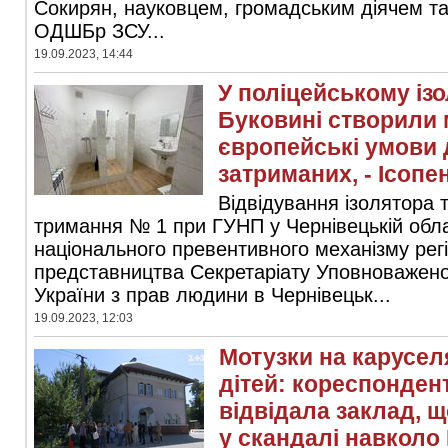
Сокирян, науковцем, громадським діячем т
ОДШБр ЗСУ...
19.09.2023, 14:44
У поліцейському ізо
Буковині створили
європейські умови
затриманих, - Ісопе
Відвідування ізолятора 
тримання № 1 при ГУНП у Чернівецькій обла
національного превентивного механізму рег
представництва Секретаріату Уповноважено
України з прав людини в Чернівецьк...
19.09.2023, 12:03
Мотузки на каруселя
дітей: кореспонден
відвідала заклад, 
у скандалі навколо