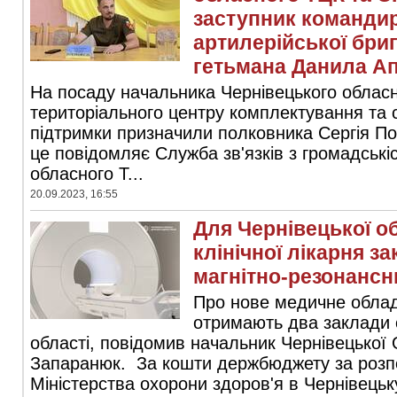
заступник командир
артилерійської бриг
гетьмана Данила А
На посаду начальника Чернівецького облас
територіального центру комплектування та 
підтримки призначили полковника Сергія П
це повідомляє Служба зв'язків з громадські
обласного Т...
20.09.2023, 16:55
Для Чернівецької о
клінічної лікарня з
магнітно-резонанс
Про нове медичне облад
отримають два заклади 
області, повідомив начальник Чернівецької
Запаранюк. За кошти держбюджету за розп
Міністерства охорони здоров'я в Чернівецьку