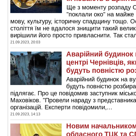
Ще з моменту розпаду 
"поклали око" на майже 
мову, культуру, історичну спадщину тощо. Ос
століття їм не вдалося знищити такий велик
вирішили його просто привласнити. Так стал
21.09.2023, 20:03
Аварійний будинок 
центрі Чернівців, я
будуть повністю ро
Аварійний будинок на вул
будуть повністю розбира
підлягає. Про це повідомив заступник міськ
Маховіков. "Провели нараду з представник
організацій. Експерти повідомили,...
21.09.2023, 14:13
Новим начальником
обласного ТЦК та С