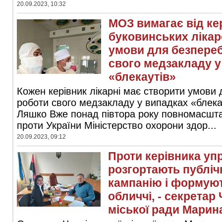
20.09.2023, 10:32
МОЗ вимагає від ке
буковинських лікар
умови для безпереб
свого медзакладу у
«блекаутів»
Кожен керівник лікарні має створити умови 
роботи свого медзакладу у випадках «блека
Ляшко Вже понад півтора року повномасштаб
проти України Міністерство охорони здор...
20.09.2023, 09:12
Проти керівника уп
розгортають публіч
кампанію і формують
обличчі, - секретар
міської ради Мари