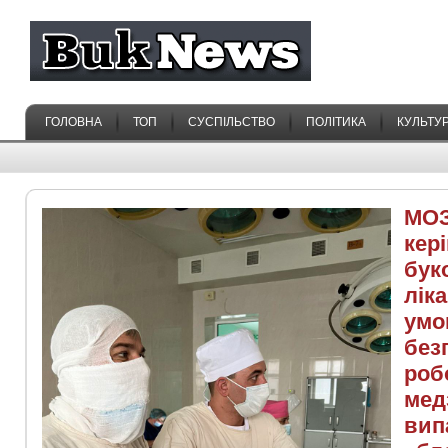
ГОЛОВНА
ТОП
СУСПІЛЬСТВО
ПОЛІТИКА
КУЛЬТУ
МОЗ
кер
бук
лік
умо
без
роб
мед
вип