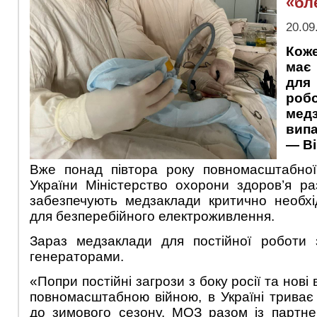
«бл
20.09
Коже
має
для
ро
ме
випа
— Ві
Вже понад півтора року повномасштабної 
України Міністерство охорони здоров’я р
забезпечують медзаклади критично необх
для безперебійного електроживлення.
Зараз медзаклади для постійної роботи 
генераторами.
«Попри постійні загрози з боку росії та нові
повномасштабною війною, в Україні триває 
до зимового сезону. МОЗ разом із партн