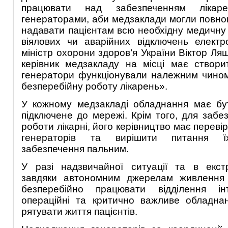
працювати над забезпеченням лікаре
генераторами, аби медзаклади могли повно
надавати пацієнтам всю необхідну медичну
віялових чи аварійних відключень електр
міністр охорони здоров’я України Віктор Л
керівник медзакладу на місці має створи
генератори функціонували належним чином
безперебійну роботу лікарень».
У кожному медзакладі обладнання має бу
підключене до мережі. Крім того, для забе
роботи лікарні, його керівництво має переві
генераторів та вирішити питання їх
забезпечення пальним.
У разі надзвичайної ситуації та в екс
завдяки автономним джерелам живлення 
безперебійно працювати відділення інт
операційні та критично важливе обладна
рятувати життя пацієнтів.