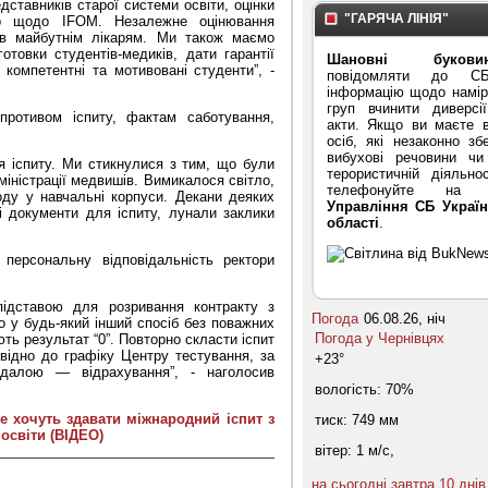
ставників старої системи освіти, оцінки
"ГАРЯЧА ЛІНІЯ"
тво щодо IFOM. Незалежне оцінювання
ів майбутнім лікарям. Ми також маємо
отовки студентів-медиків, дати гарантії
Шановні буковин
компетентні та мотивовані студенти”, -
повідомляти до С
інформацію щодо намірі
груп вчинити диверсі
ротивом іспиту, фактам саботування,
акти. Якщо ви маєте в
осіб, які незаконно зб
вибухові речовини ч
я іспиту. Ми стикнулися з тим, що були
терористичній діяльнос
дміністрації медвишів. Вимикалося світло,
телефонуйте на "
ду у навчальні корпуси. Декани деяких
Управління СБ Україн
і документи для іспиту, лунали заклики
області
.
персональну відповідальність ректори
підставою для розривання контракту з
Погода
06.08.26, ніч
о у будь-який інший спосіб без поважних
Погода у
Чернівцях
ть результат “0”. Повторно скласти іспит
овідно до графіку Центру тестування, за
+23°
далою — відрахування”, - наголосив
вологість:
70%
е хочуть здавати міжнародний іспит з
тиск:
749 мм
освіти (ВІДЕО)
вітер:
1 м/с,
на сьогодні
завтра
10 днів