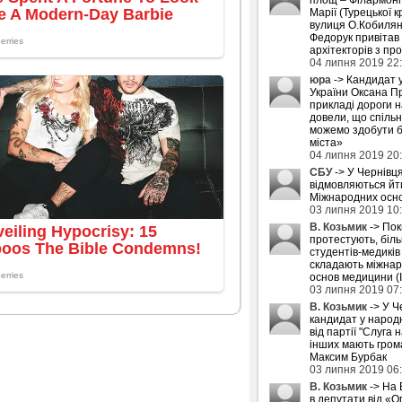
Марії (Турецької к
вулиця О.Кобилян
Федорук привітав
архітекторів з пр
04 липня 2019 22
юра
-> Кандидат 
України Оксана П
прикладі дороги 
довели, що спіль
можемо здобути б
міста»
04 липня 2019 20
СБУ
-> У Чернівця
відмовляються йти
Міжнародних осн
03 липня 2019 10
В. Козьмик
-> Пок
протестують, біл
студентів-медиків
складають міжнар
основ медицини (
03 липня 2019 07
В. Козьмик
-> У Ч
кандидат у народн
від партії "Слуга н
інших мають грома
Максим Бурбак
03 липня 2019 06
В. Козьмик
-> На 
в депутати від «О