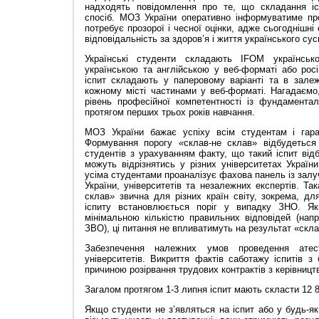
надходять повідомлення про те, що складання іс
спосіб. МОЗ України оперативно інформуватиме про 
потребує прозорої і чесної оцінки, адже сьогоднішні 
відповідальність за здоров’я і життя українського сус
Українські студенти складають IFOM українськ
українською та англійською у веб-форматі або росі
іспит складають у паперовому варіанті та в залеж
кожному місті частинами у веб-форматі. Нагадаємо
рівень професійної компетентності із фундаментал
протягом перших трьох років навчання.
МОЗ України бажає успіху всім студентам і гаран
Формування порогу
«
склав-не склав» відбудеться 
студентів з урахуванням факту, що такий іспит від
можуть відрізнятись у різних університетах України
усіма студентами проаналізує фахова панель із зал
України, університетів та незалежних експертів. Т
склав
»
звична для різних країн світу, зокрема, дл
іспиту встановлюється поріг у випадку ЗНО. Я
мінімальною кількістю правильних відповідей (нап
ЗВО), ці питання не впливатимуть на результат «скла
Забезпечення належних умов проведення атеста
університетів. Викриття фактів саботажу іспитів з
причиною розірвання трудових контрактів з керівницт
Загалом протягом 1-3 липня іспит мають скласти 12 8
Якщо студенти не з’являться на іспит або у будь-я