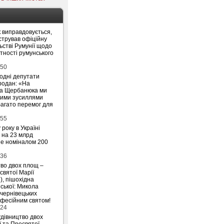
 виправдовується,
стрував офіційну
ьстві Румунії щодо
утності румунського
:50
родні депутати
родан: «На
на Щербанюка ми
ними зусиллями
агато перемог для
:55
 року в Україні
 на 23 млрд
ше номіналом 200
:36
тво двох площ –
святої Марії
), пішохідна
ської: Микола
 чернівецьких
офесійним святом!
:24
удівництво двох
ї та Пресвятої