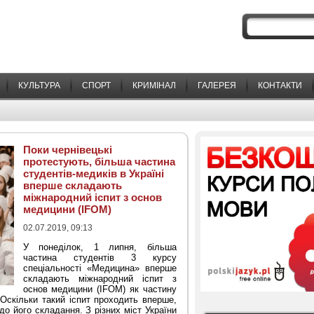
КУЛЬТУРА
СПОРТ
КРИМІНАЛ
ГАЛЕРЕЯ
КОНТАКТИ
Поки чернівецькі
протестують, більша частина
студентів-медиків в Україні
вперше складають
міжнародний іспит з основ
медицини (IFOM)
02.07.2019, 09:13
У понеділок, 1 липня, більша
частина студентів 3 курсу
спеціальності «Медицина» вперше
складають міжнародний іспит з
основ медицини (IFOM) як частину
 Оскільки такий іспит проходить вперше,
до його складання. З різних міст України