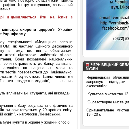
льтат «0». Повторно скласти іспит можна
до графіка Центру тестування, за власний
ування.
арі відмовляються йти на іспит з
міністра охорони здоров’я України
нт Укрінформу
.
урсу спеціальності «Медицина» вперше
IFOM) як частину Єдиного державного
спиту в тому, що він є об’єктивним,
якості підготовки майбутніх лікарів.
итання. Вони позбавлені національних
я, вони потрапляють до банку запитань.
ЧЕРНІВЕЦЬКИЙ ОБЛ
ю агенцією на національні мови та
МУЗЕЙ
ати тестів повертаються до Національної
зультати й оцінюються. Таким чином ми
Чернівецький обласни
нських студентів-медиків”, - пояснив
запрошує відвідати
експозицію:
ть впливати ані студенти, ані викладачі,
Культове мистецтво 12 
Образотворче мистецтво 
ручання в базу результатів є фізично та
н використовується у 29 країнах світу.
Орнаментальне мистец
й освіті”, - наголосив Лінчевський.
19 - 20 ст.
буде купити в Україні у жодний спосіб.