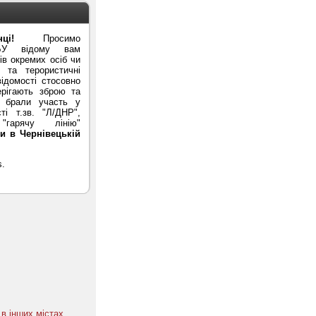
ці!
Просимо
БУ відому вам
в окремих осіб чи
ї та терористичні
ідомості стосовно
ерігають зброю та
и брали участь у
ті т.зв. "Л/ДНР",
гарячу лінію"
и в Чернівецькій
в інших містах