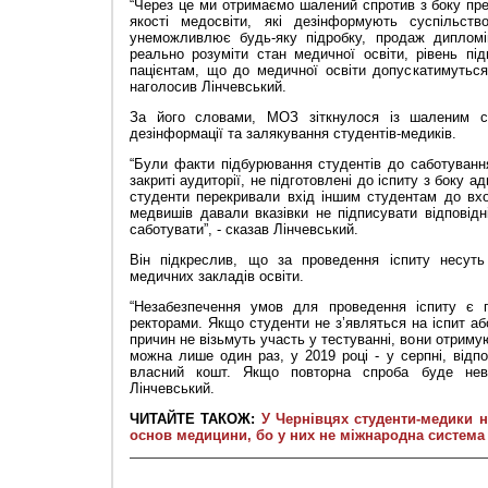
“Через це ми отримаємо шалений спротив з боку пред
якості медосвіти, які дезінформують суспільс
унеможливлює будь-яку підробку, продаж диплом
реально розуміти стан медичної освіти, рівень підг
пацієнтам, що до медичної освіти допускатимуться 
наголосив Лінчевський.
За його словами, МОЗ зіткнулося із шаленим сп
дезінформації та залякування студентів-медиків.
“Були факти підбурювання студентів до саботуванн
закриті аудиторії, не підготовлені до іспиту з боку а
студенти перекривали вхід іншим студентам до вхо
медвишів давали вказівки не підписувати відповідн
саботувати”, - сказав Лінчевський.
Він підкреслив, що за проведення іспиту несуть 
медичних закладів освіти.
“Незабезпечення умов для проведення іспиту є 
ректорами. Якщо студенти не з’являться на іспит аб
причин не візьмуть участь у тестуванні, вони отримую
можна лише один раз, у 2019 році - у серпні, відп
власний кошт. Якщо повторна спроба буде нев
Лінчевський.
ЧИТАЙТЕ ТАКОЖ:
У Чернівцях студенти-медики н
основ медицини, бо у них не міжнародна система 