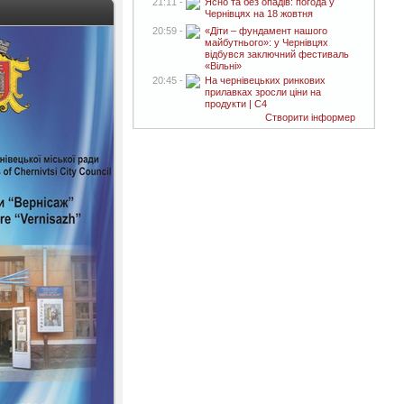
21:11 -
Ясно та без опадів: погода у
Чернівцях на 18 жовтня
20:59 -
«Діти – фундамент нашого
майбутнього»: у Чернівцях
відбувся заключний фестиваль
«Вільні»
20:45 -
На чернівецьких ринкових
прилавках зросли ціни на
продукти | C4
Створити інформер