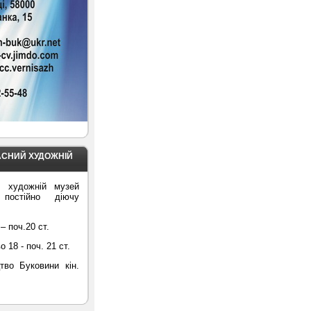
АСНИЙ ХУДОЖНІЙ
й художній музей
 постійно діючу
– поч.20 ст.
18 - поч. 21 ст.
тво Буковини кін.