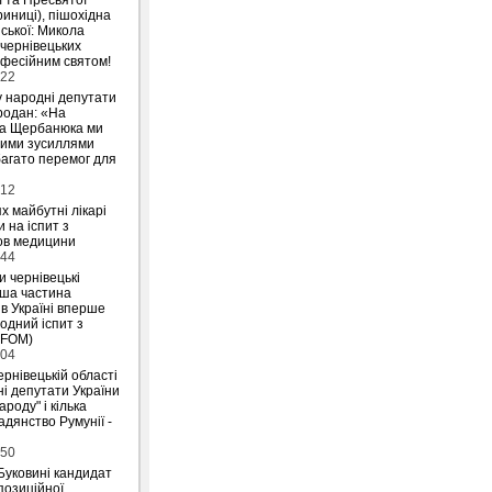
риниці), пішохідна
ської: Микола
 чернівецьких
офесійним святом!
:22
у народні депутати
родан: «На
на Щербанюка ми
ними зусиллями
агато перемог для
:12
х майбутні лікарі
 на іспит з
ов медицини
:44
и чернівецькі
ьша частина
 в Україні вперше
одний іспит з
IFOM)
:04
ернівецькій області
і депутати України
ароду" і кілька
дянство Румунії -
:50
Буковині кандидат
позиційної