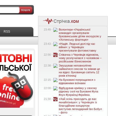
23:49 -
Волонтери «Української
RSS
команди» організували
буковинським дітям екскурсію у
«Хотинську фортецю»
23:43 -
«Надія. Людські долі під час
війни»: у Чернівцях
презентували фотовиставку
22:56 -
Співачка з Чернівців відповіла,
чому розлучилася з чоловіком –
російським бізнесменом
22:38 -
Змушував неповнолітню
займатися сексом та знімав це
на відео: буковинцю світить 12
років в’язниці
22:15 -
На Буковині попрощалися з
відважними воїнами
22:00 -
Відбудував криївку у своєму
рідному селі на Буковині #упа
#оун #українці #криївка
21:30 -
«Хай осінь приходить до вас
якнайпізніше»: у Чернівцях із
благодійним концертом
виступив легендарний Іво Бобул
- фото