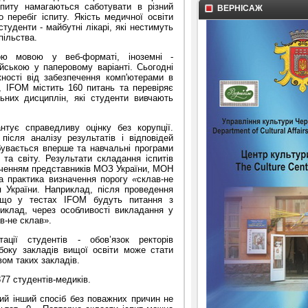
питу намагаються саботувати в різний
ВЕРНІСАЖ
перебіг іспиту. Якість медичної освіти
студенти - майбутні лікарі, які нестимуть
пільства.
ою мовою у веб-форматі, іноземні -
йською у паперовому варіанті. Сьогодні
ності від забезпечення комп'ютерами в
, IFOM містить 160 питань та перевіряє
ьних дисциплін, які студенти вивчають
тує справедливу оцінку без корупції.
після аналізу результатів і відповідей
бувається вперше та навчальні програми
 та світу. Результати складання іспитів
ученням представників МОЗ України, МОН
ака практика визначення порогу
«
склав-не
я України. Наприклад, після проведення
кщо у тестах IFOM будуть питання з
риклад, через особливості викладання у
в-не склав».
ції студентів - обов’язок ректорів
 боку закладів вищої освіти може стати
вом таких закладів.
77 студентів-медиків.
кий інший спосіб без поважних причин не