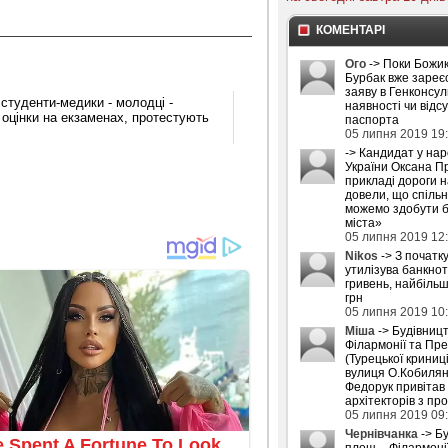
КОМЕНТАРІ
Ого
-> Поки Божик
Бурбак вже зареє
заяву в Генконсул
студенти-медики - молодці -
наявності чи відс
й оцінки на екзаменах, протестують
паспорта
05 липня 2019 19
-> Кандидат у на
України Оксана П
прикладі дороги 
довели, що спіль
можемо здобути б
міста»
05 липня 2019 12
Nikos
-> З початку
утилізува банкнот
гривень, найбіль
грн
05 липня 2019 10
Міша
-> Будівниц
Філармонії та Пре
(Турецької криниці
вулиця О.Кобилян
Федорук привітав
архітекторів з пр
05 липня 2019 09
Чернівчанка
-> Б
площ – Філармоні