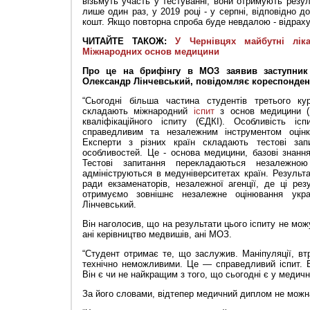
візьмуть участь у тестуванні, вони отримують резу
лише один раз, у 2019 році - у серпні, відповідно 
кошт. Якщо повторна спроба буде невдалою - відрах
ЧИТАЙТЕ ТАКОЖ:
У Чернівцях майбутні лік
Міжнародних основ медицини
Про це на брифінгу в МОЗ заявив заступник 
Олександр Лінчевський, повідомляє кореспонде
“Сьогодні більша частина студентів третього к
складають міжнародний
іспит
з основ медицини (
кваліфікаційного іспиту (ЄДКІ). Особливість і
справедливим та незалежним інструментом оцінки 
Експерти з різних країн складають тестові зап
особливостей. Це - основа медицини, базові знанн
Тестові запитання перекладаються незалежно
адмініструються в медуніверситетах країн. Результ
ради екзаменаторів, незалежної агенції, де ці ре
отримуємо зовнішнє незалежне оцінювання украї
Лінчевський.
Він наголосив, що на результати цього іспиту не можу
ані керівництво медвишів, ані МОЗ.
“Студент отримає те, що заслужив. Маніпуляції, вт
технічно неможливими. Це — справедливий іспит. Ві
Він є чи не найкращим з того, що сьогодні є у медичні
За його словами, відтепер медичний диплом не можна 