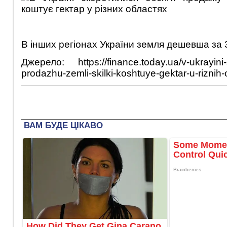
В інших регіонах України земля дешевша за 35
Джерело: https://finance.today.ua/v-ukrayini-s
prodazhu-zemli-skilki-koshtuye-gektar-u-riznih-