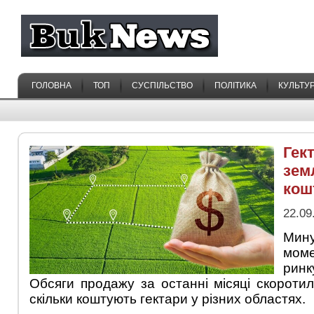
ГОЛОВНА
ТОП
СУСПІЛЬСТВО
ПОЛІТИКА
КУЛЬТУ
Гек
зем
кош
22.09
Мину
мом
ринк
Обсяги продажу за останні місяці скоротил
скільки коштують гектари у різних областях.