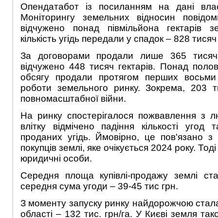
Опендатабот із посиланням на дані вла
Моніторингу земельних відносин повідо
відчужено понад півмільйона гектарів з
кількість угідь передали у спадок – 828 тисяч 
За договорами продали лише 365 тисяч 
відчужено 448 тисяч гектарів. Понад полов
обсягу продали протягом перших восьми 
роботи земельного ринку. Зокрема, 203 т
повномасштабної війни.
На ринку спостерігалося пожвавлення з л
влітку відмічено падіння кількості угод
проданих угідь. Ймовірно, це пов'язано 
покупців землі, яке очікується 2024 року. Тоді
юридичні особи.
Середня площа купівлі-продажу землі ста
середня сума угоди – 39-45 тис грн.
З моменту запуску ринку найдорожчою стала
області – 132 тис. грн/га. У Києві земля та