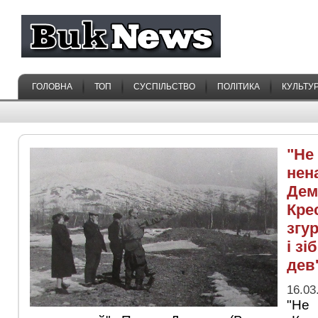
ГОЛОВНА
ТОП
СУСПІЛЬСТВО
ПОЛІТИКА
КУЛЬТУ
"Не
нен
Дем
Кре
згу
і з
дев
16.03
"Не