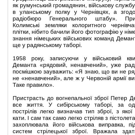
як румунський громадянин, військову служб
в уланському полку у Чернівцях, а згод
радіобюро Генерального штабу». При
Колимські земляки колоритного чернівч
плітки, нібито бачили його фотографію у нім
знання німецьких військових команд Демант
ще у радянському таборі.
1958 року, записуючи у військовий кви
Деманта «рядовий, ненавчений», уже рад
посмішкою зауважить: «Я знаю, що ви не ря
не «ненавчений», але ж у Червоній армії в
Таке правило».
Пристрасть до вогнепальної зброї Петер Д
все життя. У сибірському таборі, за о
пострілів легко визначав тип зброї, з яко
кати. І сам так само легко стріляв з пістолет
захоплювала його військова виправка, під
систем стрілецької зброї. Вражала здат