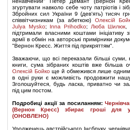
ненавчений" Петер Демант (Вернон Крес
згуртувати навколо себе чоту патріотів і зі
Збройних сил України 9 (дев'ять) тисяч г
співвітчизникам (за абеткою)
Олексій Бой
Julya Mysko
;
Inna Prihodko
;
Люба Шилюк
,
підтримали власними коштами ініціативу з
армії в обмін на авторські примірники док
"Вернон Кресс. Життя під прикряттям".
Зважаючи, що всі переказали більші суми, 
книги, сума зібраних коштів вже більша оч
Олексій Бойко
ще й обмежився лише одним 
в одні руки є можливість продовжити наш
Зголошуйтеся, будь ласка, приватно чи з
під цим постом.
Подробиці акції за посиланням:
Чернівч
(Вернон Кресс) збирає гроші для ук
(ОНОВЛЕНО)
Уродженець австрійського Інсбруку, чернів