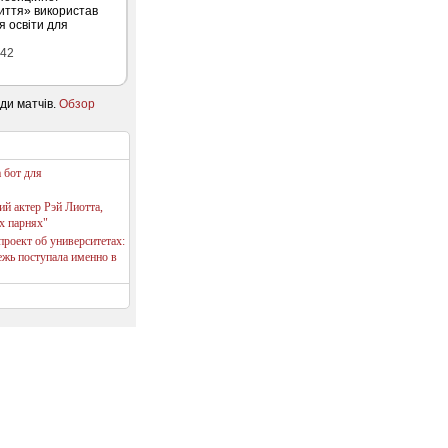
иття» використав
я освіти для
:42
ди матчів.
Обзор
 бот для
й актер Рэй Лиотта,
х парнях"
роект об университетах:
жь поступала именно в