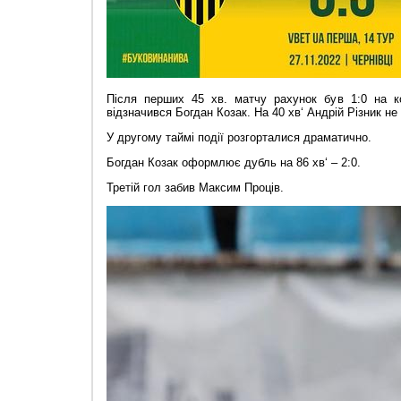
Після перших 45 хв. матчу рахунок був 1:0 на к
відзначився Богдан Козак. На 40 хв‘ Андрій Різник не
У другому таймі події розгорталися драматично.
Богдан Козак оформлює дубль на 86 хв‘ – 2:0.
Третій гол забив Максим Проців.