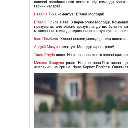
навесні вболівальники чекають від команди бороть
гарний настрій!)
Наталія Тиха
коментує: Вітаю! Молодці!
Віталій Гільов
вітає: З перемогою! Молодці, Команда!
і результат, але вчасно зрозуміли, де що було не та
міжсезоння, команда однозначно заслуговує на позит
Іван Пшибило
: Хлопці-соколи,молодці,є ким пишатис
Андрій Мазур
коментує: Молодці гарно грали!
Taras Parylo
пише: Наші прапори жовто-зелені крикнем
Микола Шкарупа
радіє: Наші вітання.Я ж писав що
дивлячись на ігри не .гірше Карпат Полісся .Одним 