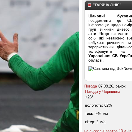
"ГАРЯЧА ЛІНІЯ"
Шановні буковин
повідомляти до С
інформацію щодо намірі
груп вчинити диверсі
акти. Якщо ви маєте в
осіб, які незаконно зб
вибухові речовини ч
терористичній діяльнос
телефонуйте на "
Управління СБ Україн
області
.
Погода
07.08.26, ранок
Погода у
Чернівцях
+23°
вологість:
62%
тиск:
746 мм
вітер:
2 м/с,
на сьогодні
завтра
10 днів