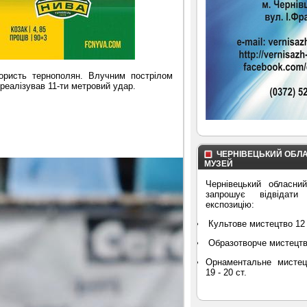
ористь тернополян. Влучним пострілом
 реалізував 11-ти метровий удар.
ЧЕРНІВЕЦЬКИЙ ОБЛ
МУЗЕЙ
Чернівецький обласни
запрошує відвідати
експозицію:
Культове мистецтво 12 
Образотворче мистецтво 
Орнаментальне мистец
19 - 20 ст.