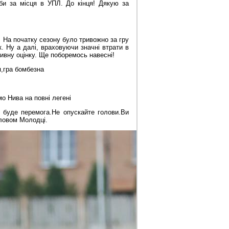
би за місця в УПЛ. До кінця! Дякую за
 На початку сезону було тривожно за гру
к. Ну а далі, враховуючи значні втрати в
ивну оцінку. Ще поборемось навесні!
я,гра бомбезна
о Нива на повні легені
 буде перемога.Не опускайте голови.Ви
словом Молодці.