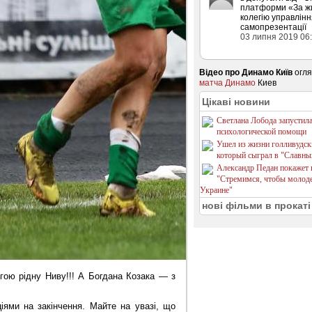
платформи «За ж
колегію управлінн
самопрезентації
03 липня 2019 06
Відео про Динамо Київ
огля
матча Динамо
Киев
Цікаві новини
Светлана Лобода запустила
психологической помощи
Ушел из жизни голливудски
который сыграл в "Славны
Александр Педан покажет п
"Стремимся, чтобы молоде
Украине"
нові фільми в прокаті
гою рідну Ниву!!! А Богдана Козака — з
ями на закінчення. Майте на увазі, що