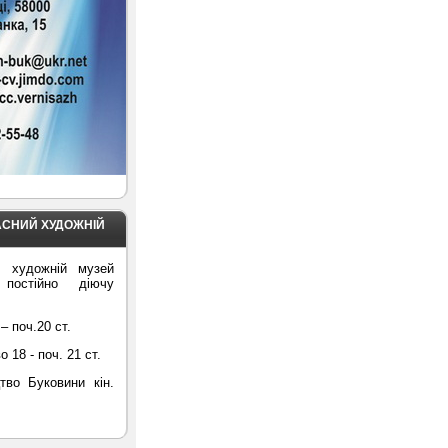
АСНИЙ ХУДОЖНІЙ
й художній музей
 постійно діючу
– поч.20 ст.
18 - поч. 21 ст.
тво Буковини кін.