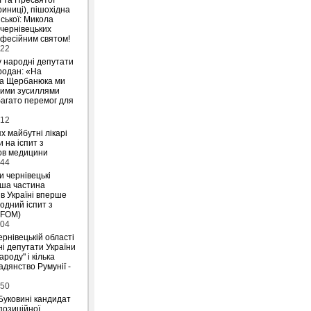
риниці), пішохідна
ської: Микола
 чернівецьких
офесійним святом!
:22
у народні депутати
родан: «На
на Щербанюка ми
ними зусиллями
агато перемог для
:12
х майбутні лікарі
 на іспит з
ов медицини
:44
и чернівецькі
ьша частина
 в Україні вперше
одний іспит з
IFOM)
:04
ернівецькій області
і депутати України
ароду" і кілька
дянство Румунії -
:50
Буковині кандидат
позиційної