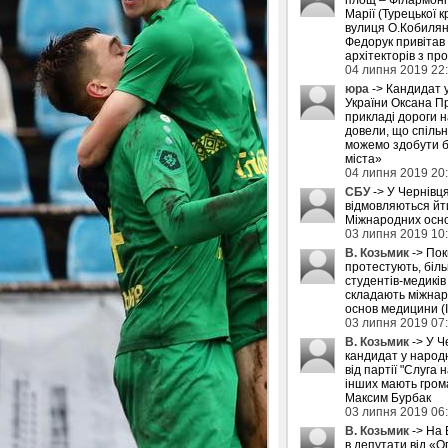
Марії (Турецької к
вулиця О.Кобилян
Федорук привітав
архітекторів з пр
04 липня 2019 22
юра
-> Кандидат 
України Оксана П
прикладі дороги 
довели, що спіль
можемо здобути б
міста»
04 липня 2019 20
СБУ
-> У Чернівця
відмовляються йти
Міжнародних осн
03 липня 2019 10
В. Козьмик
-> Пок
протестують, біл
студентів-медиків
складають міжнар
основ медицини (
03 липня 2019 07
В. Козьмик
-> У Ч
кандидат у народн
від партії "Слуга н
інших мають грома
Максим Бурбак
03 липня 2019 06
В. Козьмик
-> На 
в депутати від «О