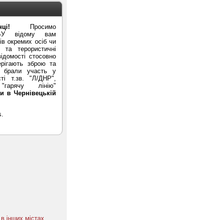
ці!
Просимо
БУ відому вам
в окремих осіб чи
ї та терористичні
ідомості стосовно
ерігають зброю та
и брали участь у
ті т.зв. "Л/ДНР",
гарячу лінію"
и в Чернівецькій
в інших містах