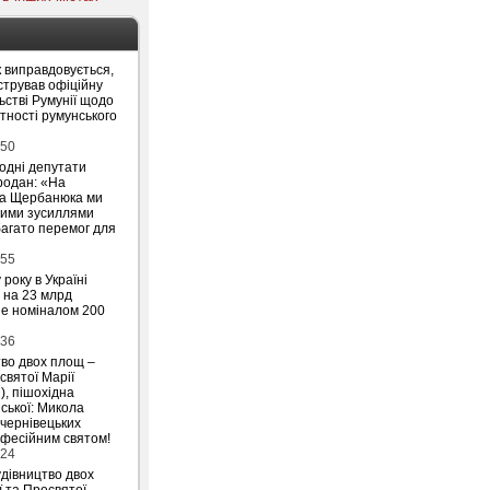
 виправдовується,
стрував офіційну
ьстві Румунії щодо
утності румунського
:50
родні депутати
родан: «На
на Щербанюка ми
ними зусиллями
агато перемог для
:55
 року в Україні
 на 23 млрд
ше номіналом 200
:36
тво двох площ –
святої Марії
), пішохідна
ської: Микола
 чернівецьких
офесійним святом!
:24
удівництво двох
ї та Пресвятої