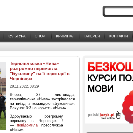
КУЛЬТУРА
СПОРТ
КРИМІНАЛ
ГАЛЕРЕЯ
КОНТАКТИ
Тернопільська «Нива»
розгромно перемогла
"Буковину" на її території в
Чернівцях
28.11.2022, 08:29
Вчора, 27 листопада,
тернопільська «Нива» зустрічалася
на виїзді з командою «Буковина».
Рахунок 0:3 на користь «Ниви».
Здобуваємо розгромну
перемогу в Чернівцях !
—
повідомила
пресслужба
«Ниви».