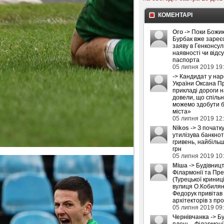
КОМЕНТАРІ
Ого
-> Поки Божик
Бурбак вже зареє
заяву в Генконсул
наявності чи відс
паспорта
05 липня 2019 19
-> Кандидат у на
України Оксана П
прикладі дороги 
довели, що спіль
можемо здобути б
міста»
05 липня 2019 12
Nikos
-> З початку
утилізува банкнот
гривень, найбіль
грн
05 липня 2019 10
Міша
-> Будівниц
Філармонії та Пре
(Турецької криниці
вулиця О.Кобилян
Федорук привітав
архітекторів з пр
05 липня 2019 09
Чернівчанка
-> Б
площ – Філармоні