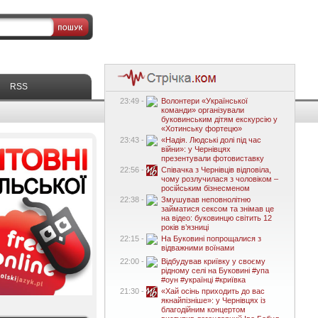
RSS
23:49 -
Волонтери «Української
команди» організували
буковинським дітям екскурсію у
«Хотинську фортецю»
23:43 -
«Надія. Людські долі під час
війни»: у Чернівцях
презентували фотовиставку
22:56 -
Співачка з Чернівців відповіла,
чому розлучилася з чоловіком –
російським бізнесменом
22:38 -
Змушував неповнолітню
займатися сексом та знімав це
на відео: буковинцю світить 12
років в’язниці
22:15 -
На Буковині попрощалися з
відважними воїнами
22:00 -
Відбудував криївку у своєму
рідному селі на Буковині #упа
#оун #українці #криївка
21:30 -
«Хай осінь приходить до вас
якнайпізніше»: у Чернівцях із
благодійним концертом