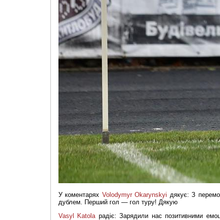
У коментарях
Volodymyr Okarynskyi
дякує: З перемо
дублем. Перший гол — гол туру! Дякую
Vasyl Katola
радіє: Зарядили нас позитивними емоці