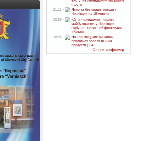
виступив легендарний Іво Бобул
- фото
21:11 -
Ясно та без опадів: погода у
Чернівцях на 18 жовтня
20:59 -
«Діти – фундамент нашого
майбутнього»: у Чернівцях
відбувся заключний фестиваль
«Вільні»
20:45 -
На чернівецьких ринкових
прилавках зросли ціни на
продукти | C4
Створити інформер