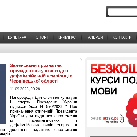
КУЛЬТУРА
СПОРТ
КРИМІНАЛ
ГАЛЕРЕЯ
КОНТАКТИ
Зеленський призначив
президентську стипендію
дефлімпійській чемпіонці з
Чернівецької області
11.09.2023, 09:28
Напередодні Дня фізичної культури
і спорту Президент України
підписав Указ №570/2023 " Про
призначення стипендій Президента
України для видатних спортсменів
із паралімпійських і
дефлімпійських видів спорту та
ння досягнень видатних спортсменів
енерів.