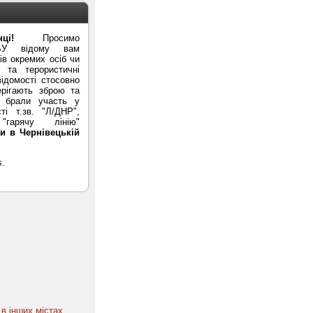
ці!
Просимо
БУ відому вам
в окремих осіб чи
ї та терористичні
ідомості стосовно
ерігають зброю та
и брали участь у
ті т.зв. "Л/ДНР",
гарячу лінію"
и в Чернівецькій
в інших містах