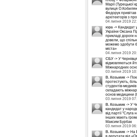
Марії (Турецької к
вулиця О.Кобилян
Федорук привітав
архітекторів з пр
04 липня 2019 22
юра
-> Кандидат 
України Оксана П
прикладі дороги 
довели, що спіль
можемо здобути б
міста»
04 липня 2019 20
СБУ
-> У Чернівця
відмовляються йти
Міжнародних осн
03 липня 2019 10
В. Козьмик
-> Пок
протестують, біл
студентів-медиків
складають міжнар
основ медицини (
03 липня 2019 07
В. Козьмик
-> У Ч
кандидат у народн
від партії "Слуга н
інших мають грома
Максим Бурбак
03 липня 2019 06
В. Козьмик
-> На 
в депутати від «О