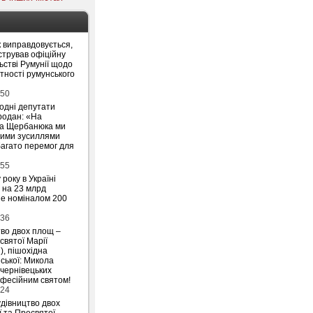
 виправдовується,
стрував офіційну
ьстві Румунії щодо
утності румунського
:50
родні депутати
родан: «На
на Щербанюка ми
ними зусиллями
агато перемог для
:55
 року в Україні
 на 23 млрд
ше номіналом 200
:36
тво двох площ –
святої Марії
), пішохідна
ської: Микола
 чернівецьких
офесійним святом!
:24
удівництво двох
ї та Пресвятої