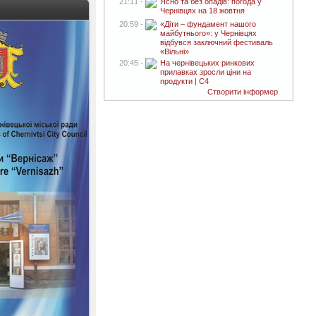
21:11 -
Ясно та без опадів: погода у
Чернівцях на 18 жовтня
20:59 -
«Діти – фундамент нашого
майбутнього»: у Чернівцях
відбувся заключний фестиваль
«Вільні»
20:45 -
На чернівецьких ринкових
прилавках зросли ціни на
продукти | C4
Створити інформер