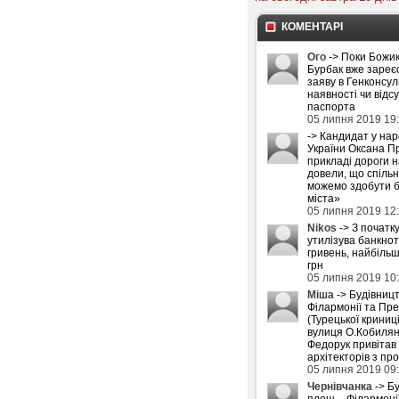
КОМЕНТАРІ
Ого
-> Поки Божик
Бурбак вже зареє
заяву в Генконсул
наявності чи відс
паспорта
05 липня 2019 19
-> Кандидат у на
України Оксана П
прикладі дороги 
довели, що спіль
можемо здобути б
міста»
05 липня 2019 12
Nikos
-> З початку
утилізува банкнот
гривень, найбіль
грн
05 липня 2019 10
Міша
-> Будівниц
Філармонії та Пре
(Турецької криниці
вулиця О.Кобилян
Федорук привітав
архітекторів з пр
05 липня 2019 09
Чернівчанка
-> Б
площ – Філармоні