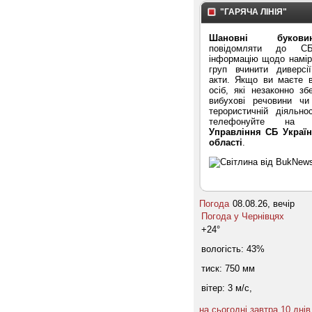
"ГАРЯЧА ЛІНІЯ"
Шановні буковин
повідомляти до С
інформацію щодо намірі
груп вчинити диверсі
акти. Якщо ви маєте в
осіб, які незаконно зб
вибухові речовини ч
терористичній діяльнос
телефонуйте на "
Управління СБ Україн
області
.
Погода
08.08.26, вечір
Погода у
Чернівцях
+24°
вологість:
43%
тиск:
750 мм
вітер:
3 м/с,
на сьогодні
завтра
10 днів