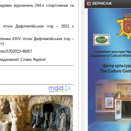
ВЕРНІСАЖ
діями відзначено 244-х спортсменів та
 літніх Дефлімпійських ігор – 2021 з
онки ХХІV літніх Дефлімпійських ігор –
ть)
ents/5702023-48057
відзнакою! Слава Україні!