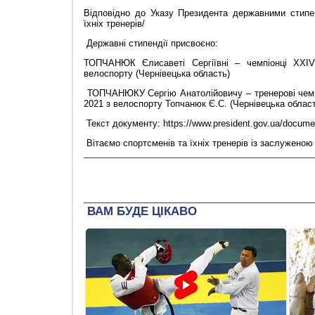
Відповідно до Указу Президента державними стипен
їхніх тренерів/
Державні стипендії присвоєно:
ТОПЧАНЮК Єлисаветі Сергіївні – чемпіонці ХХІV
велоспорту (Чернівецька область)
ТОПЧАНЮКУ Сергію Анатолійовичу – тренерові чемпі
2021 з велоспорту Топчанюк Є.С. (Чернівецька облас
Текст документу: https://www.president.gov.ua/docum
Вітаємо спортсменів та їхніх тренерів із заслуженою 