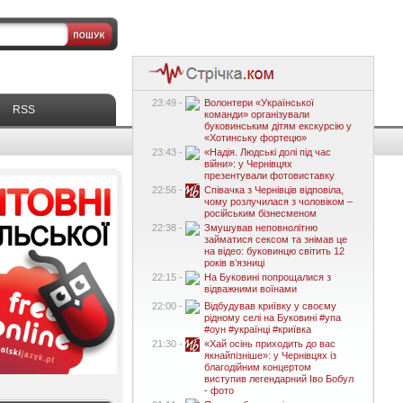
23:49 -
Волонтери «Української
RSS
команди» організували
буковинським дітям екскурсію у
«Хотинську фортецю»
23:43 -
«Надія. Людські долі під час
війни»: у Чернівцях
презентували фотовиставку
22:56 -
Співачка з Чернівців відповіла,
чому розлучилася з чоловіком –
російським бізнесменом
22:38 -
Змушував неповнолітню
займатися сексом та знімав це
на відео: буковинцю світить 12
років в’язниці
22:15 -
На Буковині попрощалися з
відважними воїнами
22:00 -
Відбудував криївку у своєму
рідному селі на Буковині #упа
#оун #українці #криївка
21:30 -
«Хай осінь приходить до вас
якнайпізніше»: у Чернівцях із
благодійним концертом
виступив легендарний Іво Бобул
- фото