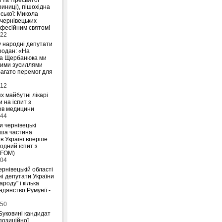
риниці), пішохідна
ської: Микола
 чернівецьких
офесійним святом!
:22
у народні депутати
родан: «На
на Щербанюка ми
ними зусиллями
агато перемог для
:12
х майбутні лікарі
 на іспит з
ов медицини
:44
и чернівецькі
ьша частина
 в Україні вперше
одний іспит з
IFOM)
:04
ернівецькій області
і депутати України
ароду" і кілька
дянство Румунії -
:50
Буковині кандидат
позиційної