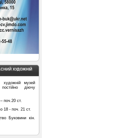
АСНИЙ ХУДОЖНІЙ
й художній музей
 постійно діючу
– поч.20 ст.
18 - поч. 21 ст.
тво Буковини кін.