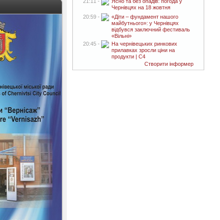
21:11 -
Ясно та без опадів: погода у
Чернівцях на 18 жовтня
20:59 -
«Діти – фундамент нашого
майбутнього»: у Чернівцях
відбувся заключний фестиваль
«Вільні»
20:45 -
На чернівецьких ринкових
прилавках зросли ціни на
продукти | C4
Створити інформер