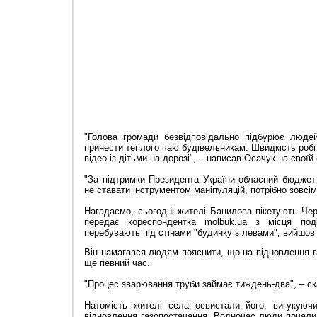
"
Голова громади безвідповідально підбурює людей
принести теплого чаю будівельникам. Швидкість робіт
відео із дітьми на дорозі
"
, – написав Осачук на своїй 
"
За підтримки Президента України обласний бюджет
не ставати інструментом маніпуляцій, потрібно зовсім
Нагадаємо, сьогодні жителі Банилова пікетують Ч
передає кореспондентка molbuk.ua з місця поді
перебувають під стінами
"
будинку з левами
"
, вийшов
Він намагався людям пояснити, що на відновлення 
ще певний час.
"
Процес зварювання труби займає тиждень-два
"
, – с
Натомість жителі села освистали його, вигукую
відновлення газопостачання. Водночас люди почали