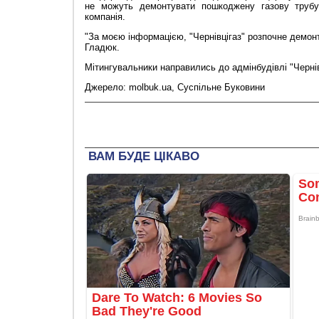
не можуть демонтувати пошкоджену газову трубу
компанія.
"За моєю інформацією, "Чернівцігаз" розпочне демонт
Гладюк.
Мітингувальники направились до адмінбудівлі "Чернів
Джерело: molbuk.ua, Суспільне Буковини