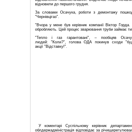
відновили до першого грудня.
За словами Осачука, роботи з демонтажу пошкод
"Чернівцігаз".
"Вчора у мене був керівник компанії Віктор Горда.
обробляють. Цей процес зварювання труби займає ти
"
Тепло і газ гарантовані
"
, – пообіцяв Осачук
людей:
"
Коли?
"
, голова ОДА покинув сходи
"
бу
акції
"
Відставку!
"
.
У коментарі Суспільному керівник департамент
облдержадміністрація відповідає за річищерегулювал