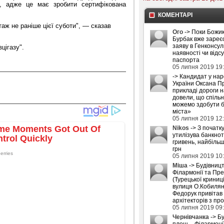
, адже це має зробити сертифікована
КОМЕНТАРІ
аж не раніше цієї суботи", — сказав
Ого
-> Поки Божик
Бурбак вже зареє
заяву в Генконсул
цігазу".
наявності чи відс
паспорта
05 липня 2019 19
-> Кандидат у на
України Оксана П
прикладі дороги 
довели, що спіль
можемо здобути б
міста»
05 липня 2019 12
Nikos
-> З початку
утилізува банкнот
гривень, найбіль
грн
05 липня 2019 10
Міша
-> Будівниц
Філармонії та Пре
(Турецької криниці
вулиця О.Кобилян
Федорук привітав
архітекторів з пр
05 липня 2019 09
Чернівчанка
-> Б
площ – Філармоні