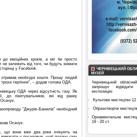
 до емоційних кроків, а міг би просто
 не залежить від того, чи будуть знімати
сторінці у Facebook.
ЧЕРНІВЕЦЬКИЙ ОБЛ
МУЗЕЙ
 отримав необхідні кошти. Прошу людей
Чернівецький обласни
 трохи терпіння
"
, – додав голова ОДА.
запрошує відвідати
експозицію:
ернівецьку ОДА
через відсутність газу.
Як
ї, до пікетувальників, які від ранку
Культове мистецтво 12 
 Осачук.
Образотворче мистецтво 
газопроводу
"
Джурів–Банилів
"
необхідний
Орнаментальне мистец
19 - 20 ст.
казав Осачук.
чи, що вони вже два роки очікують на
 вимагати у посадовця, щоб подачу газу