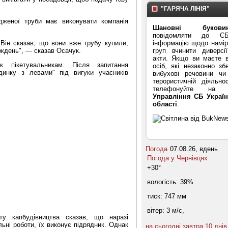
"ГАРЯЧА ЛІНІЯ"
женої труби має виконувати компанія
Шановні буковин
повідомляти до С
інформацію щодо намірі
 Він сказав, що вони вже трубу купили,
груп вчинити диверсі
ждень", — сказав Осачук.
акти. Якщо ви маєте в
 пікетувальникам. Після запитання
осіб, які незаконно зб
динку з левами
"
під вигуки учасників
вибухові речовини ч
терористичній діяльнос
телефонуйте на "
Управління СБ Україн
області
.
Погода
07.08.26, вдень
Погода у
Чернівцях
+30°
вологість:
39%
тиск:
747 мм
вітер:
3 м/с,
у капбудівництва сказав, що наразі
ьні роботи, їх виконує підрядник. Однак
на сьогодні
завтра
10 днів