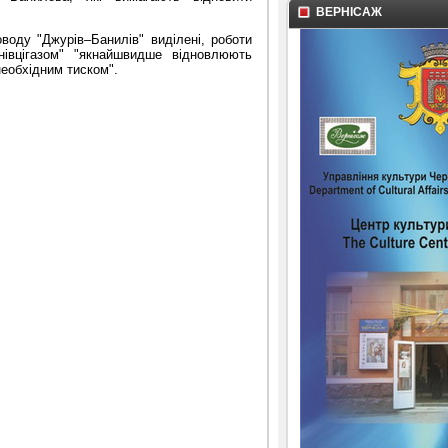
ВЕРНІСАЖ
роводу
"
Джурів–Банилів
"
виділені, роботи
нівцігазом
"
"
якнайшвидше відновлюють
необхідним тиском
"
.