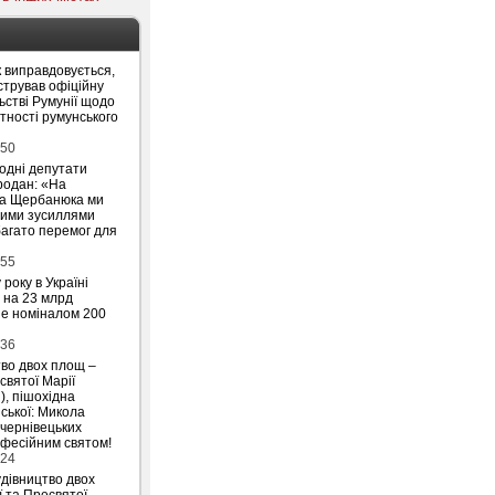
 виправдовується,
стрував офіційну
ьстві Румунії щодо
утності румунського
:50
родні депутати
родан: «На
на Щербанюка ми
ними зусиллями
агато перемог для
:55
 року в Україні
 на 23 млрд
ше номіналом 200
:36
тво двох площ –
святої Марії
), пішохідна
ської: Микола
 чернівецьких
офесійним святом!
:24
удівництво двох
ї та Пресвятої