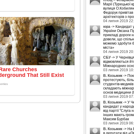
Марії (Турецької к
вулиця О.Кобилян
Федорук привітав
архітекторів з пр
04 липня 2019 22
юра
-> Кандидат 
України Оксана П
прикладі дороги 
довели, що спіль
можемо здобути б
міста»
04 липня 2019 20
СБУ
-> У Чернівця
відмовляються йти
Міжнародних осн
03 липня 2019 10
В. Козьмик
-> Пок
протестують, біл
студентів-медиків
складають міжнар
основ медицини (
03 липня 2019 07
В. Козьмик
-> У Ч
кандидат у народн
від партії "Слуга н
інших мають грома
Максим Бурбак
03 липня 2019 06
В. Козьмик
-> На 
в депутати від «О