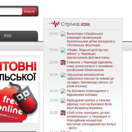
23:49 -
Волонтери «Української
RSS
команди» організували
буковинським дітям екскурсію у
«Хотинську фортецю»
23:43 -
«Надія. Людські долі під час
війни»: у Чернівцях
презентували фотовиставку
22:56 -
Співачка з Чернівців відповіла,
чому розлучилася з чоловіком –
російським бізнесменом
22:38 -
Змушував неповнолітню
займатися сексом та знімав це
на відео: буковинцю світить 12
років в’язниці
22:15 -
На Буковині попрощалися з
відважними воїнами
22:00 -
Відбудував криївку у своєму
рідному селі на Буковині #упа
#оун #українці #криївка
21:30 -
«Хай осінь приходить до вас
якнайпізніше»: у Чернівцях із
благодійним концертом
виступив легендарний Іво Бобул
- фото