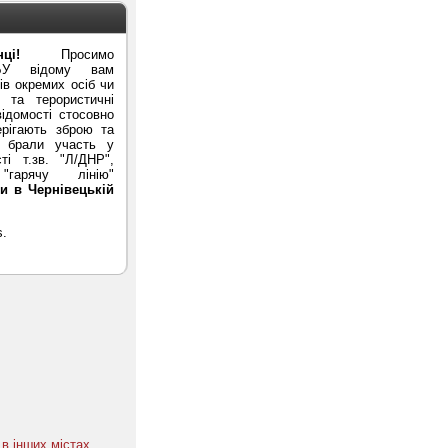
ці!
Просимо
БУ відому вам
в окремих осіб чи
ї та терористичні
ідомості стосовно
ерігають зброю та
и брали участь у
ті т.зв. "Л/ДНР",
гарячу лінію"
и в Чернівецькій
в інших містах