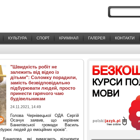
КУЛЬТУРА
СПОРТ
КРИМІНАЛ
ГАЛЕРЕЯ
КОНТАКТИ
"Швидкість робіт не
залежить від відео із
дітьми": Соломку порадили,
замість безвідповідально
підбурювати людей, просто
принести гарячого чаю
будівельникам
24.11.2021, 14:49
Голова Чернівецької ОДА Сергій
Осачук заявив, що керівник
Банилівської громади Василь
дбурює людей до емоційних кроків
"
.
 Банилова, які вимагають відновити