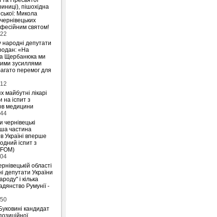
риниці), пішохідна
ської: Микола
 чернівецьких
офесійним святом!
:22
у народні депутати
родан: «На
на Щербанюка ми
ними зусиллями
агато перемог для
:12
х майбутні лікарі
 на іспит з
ов медицини
:44
и чернівецькі
ьша частина
 в Україні вперше
одний іспит з
IFOM)
:04
ернівецькій області
і депутати України
ароду" і кілька
дянство Румунії -
:50
Буковині кандидат
позиційної