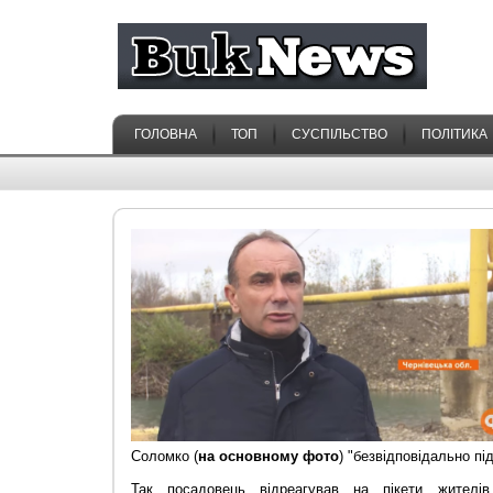
ГОЛОВНА
ТОП
СУСПІЛЬСТВО
ПОЛІТИКА
Соломко (
на основному фото
)
"
безвідповідально пі
Так посадовець відреагував на пікети жителів