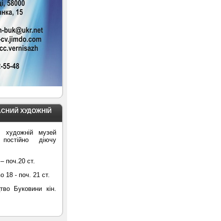
АСНИЙ ХУДОЖНІЙ
й художній музей
 постійно діючу
– поч.20 ст.
18 - поч. 21 ст.
тво Буковини кін.