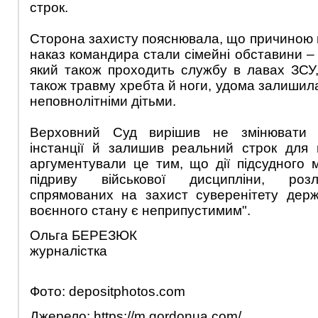
строк.
Сторона захисту пояснювала, що причиною 
наказ командира стали сімейні обставини – 
який також проходить службу в лавах ЗСУ, 
також травму хребта й ноги, удома залишил
неповнолітніми дітьми.
Верховний Суд вирішив не змінювати в
інстанції й залишив реальний строк для в
аргументували це тим, що дії підсудного 
підриву військової дисципліни, розл
спрямованих на захист суверенітету дер
воєнного стану є неприпустимим".
Ольга БЕРЕЗЮК
журналістка
Фото: depositphotos.com
Джерело: https://m.gordonua.com/