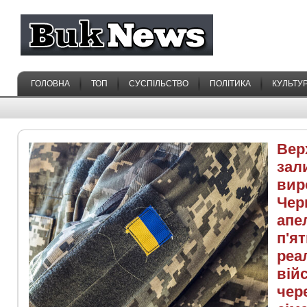
ГОЛОВНА
ТОП
СУСПІЛЬСТВО
ПОЛІТИКА
КУЛЬТУ
Вер
зал
вир
Чер
апе
п'ят
реа
вій
чер