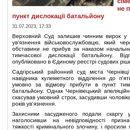
сім
не 
пункт дислокації батальйону
31.07.2023, 17:33
Верховний Суд залишив чинним вирок у ви
ув'язнення військовослужбовцю, який чер
обставини не прибув за наказом начальни
тимчасової дислокації батальйону. Від
опубліковано в Єдиному реєстрі судових ріш
Садгірський районний суд міста Чернівці
навідника кулеметного відділення до п'ят
умовно за відмову прибути в пункт тимч
батальйону. Однак Чернівецький апеляцій
скасував умовний строк, засудивши чоловік
років ув'язнення.
Захисники засудженого подали скаргу 
наголосивши на невідповідності призна
тяжкості кримінального злочину, і просили