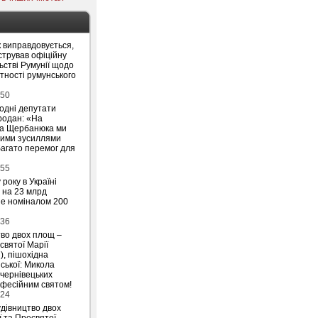
 виправдовується,
стрував офіційну
ьстві Румунії щодо
утності румунського
:50
родні депутати
родан: «На
на Щербанюка ми
ними зусиллями
агато перемог для
:55
 року в Україні
 на 23 млрд
ше номіналом 200
:36
тво двох площ –
святої Марії
), пішохідна
ської: Микола
 чернівецьких
офесійним святом!
:24
удівництво двох
ї та Пресвятої