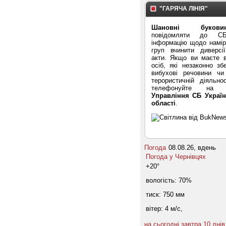
"ГАРЯЧА ЛІНІЯ"
Шановні буковин
повідомляти до С
інформацію щодо намірі
груп вчинити диверсі
акти. Якщо ви маєте в
осіб, які незаконно зб
вибухові речовини ч
терористичній діяльнос
телефонуйте на "
Управління СБ Україн
області
.
Погода
08.08.26, вдень
Погода у
Чернівцях
+20°
вологість:
70%
тиск:
750 мм
вітер:
4 м/с,
на сьогодні
завтра
10 днів