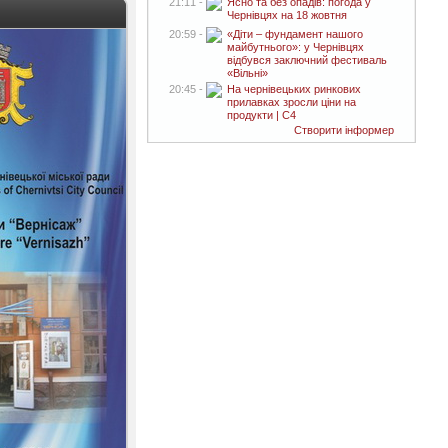
21:11 -
Ясно та без опадів: погода у
Чернівцях на 18 жовтня
20:59 -
«Діти – фундамент нашого
майбутнього»: у Чернівцях
відбувся заключний фестиваль
«Вільні»
20:45 -
На чернівецьких ринкових
прилавках зросли ціни на
продукти | C4
Створити інформер