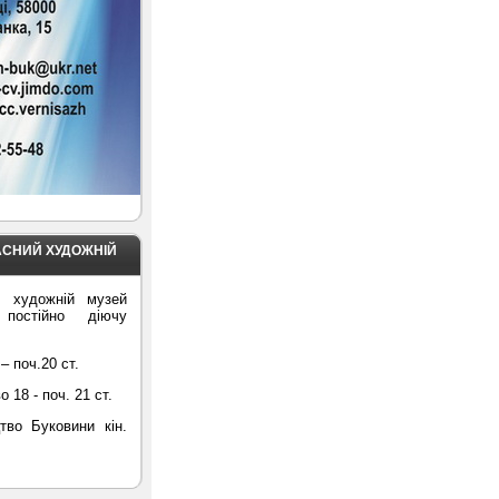
АСНИЙ ХУДОЖНІЙ
й художній музей
 постійно діючу
– поч.20 ст.
18 - поч. 21 ст.
тво Буковини кін.