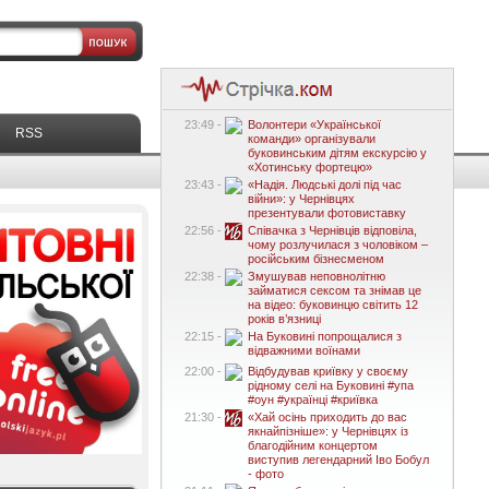
23:49 -
Волонтери «Української
RSS
команди» організували
буковинським дітям екскурсію у
«Хотинську фортецю»
23:43 -
«Надія. Людські долі під час
війни»: у Чернівцях
презентували фотовиставку
22:56 -
Співачка з Чернівців відповіла,
чому розлучилася з чоловіком –
російським бізнесменом
22:38 -
Змушував неповнолітню
займатися сексом та знімав це
на відео: буковинцю світить 12
років в’язниці
22:15 -
На Буковині попрощалися з
відважними воїнами
22:00 -
Відбудував криївку у своєму
рідному селі на Буковині #упа
#оун #українці #криївка
21:30 -
«Хай осінь приходить до вас
якнайпізніше»: у Чернівцях із
благодійним концертом
виступив легендарний Іво Бобул
- фото