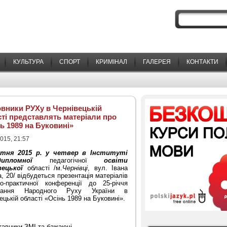
КУЛЬТУРА
СПОРТ
КРИМІНАЛ
ГАЛЕРЕЯ
КОНТАКТИ
вники РУХу в Чернівецькій
ті представлять матеріали про
ь 1989 на Буковині»
015, 21:57
ітня 2015 р. у четвер в Інституті
дипломної
педагогічної
освіти
вецької
області /м.
Чернівці
, вул. Івана
, 20/ відбудеться презентація матеріалів
во-практичної конференції до 25-річчя
ування Народного Руху України в
ецькій області «Осінь 1989 на Буковині».
ставники ЗМІ та бажаючі.