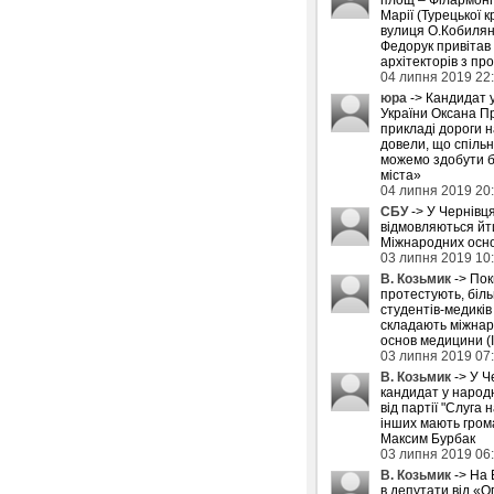
Марії (Турецької к
вулиця О.Кобилян
Федорук привітав
архітекторів з пр
04 липня 2019 22
юра
-> Кандидат 
України Оксана П
прикладі дороги 
довели, що спіль
можемо здобути б
міста»
04 липня 2019 20
СБУ
-> У Чернівця
відмовляються йти
Міжнародних осн
03 липня 2019 10
В. Козьмик
-> Пок
протестують, біл
студентів-медиків
складають міжнар
основ медицини (
03 липня 2019 07
В. Козьмик
-> У Ч
кандидат у народн
від партії "Слуга н
інших мають грома
Максим Бурбак
03 липня 2019 06
В. Козьмик
-> На 
в депутати від «О