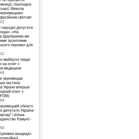
риниці), пішохідна
ської: Микола
 чернівецьких
офесійним святом!
:22
у народні депутати
родан: «На
на Щербанюка ми
ними зусиллями
агато перемог для
:12
х майбутні лікарі
 на іспит з
ов медицини
:44
и чернівецькі
ьша частина
 в Україні вперше
одний іспит з
IFOM)
:04
ернівецькій області
і депутати України
ароду" і кілька
дянство Румунії -
:50
Буковині кандидат
позиційної