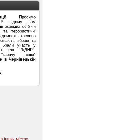
ці!
Просимо
БУ відому вам
в окремих осіб чи
ї та терористичні
ідомості стосовно
ерігають зброю та
и брали участь у
ті т.зв. "Л/ДНР",
гарячу лінію"
и в Чернівецькій
в інших містах