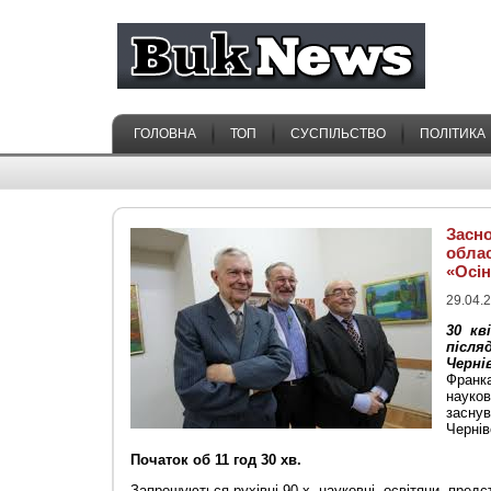
ГОЛОВНА
ТОП
СУСПІЛЬСТВО
ПОЛІТИКА
Засно
облас
«Осін
29.04.2
30
кв
після
Черні
Франка
науко
засн
Чернів
Початок об 11 год 30 хв.
Запрошуються рухівці 90-х, науковці, освітяни, пред