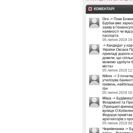
КОМЕНТАРІ
Ого
-> Поки Божик
Бурбак вже зареє
заяву в Генконсул
наявності чи відс
паспорта
05 липня 2019 19
-> Кандидат у на
України Оксана П
прикладі дороги 
довели, що спіль
можемо здобути б
міста»
05 липня 2019 12
Nikos
-> З початку
утилізува банкнот
гривень, найбіль
грн
05 липня 2019 10
Міша
-> Будівниц
Філармонії та Пре
(Турецької криниці
вулиця О.Кобилян
Федорук привітав
архітекторів з пр
05 липня 2019 09
Чернівчанка
-> Б
площ – Філармоні