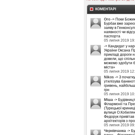
КОМЕНТАРІ
Ого
-> Поки Божик
Бурбак вже зареє
заяву в Генконсул
наявності чи відс
паспорта
05 липня 2019 19
-> Кандидат у на
України Оксана П
прикладі дороги 
довели, що спіль
можемо здобути б
міста»
05 липня 2019 12
Nikos
-> З початку
утилізува банкнот
гривень, найбіль
грн
05 липня 2019 10
Міша
-> Будівниц
Філармонії та Пре
(Турецької криниці
вулиця О.Кобилян
Федорук привітав
архітекторів з пр
05 липня 2019 09
Чернівчанка
-> Б
площ – Філармоні