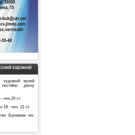
АСНИЙ ХУДОЖНІЙ
й художній музей
 постійно діючу
– поч.20 ст.
18 - поч. 21 ст.
тво Буковини кін.