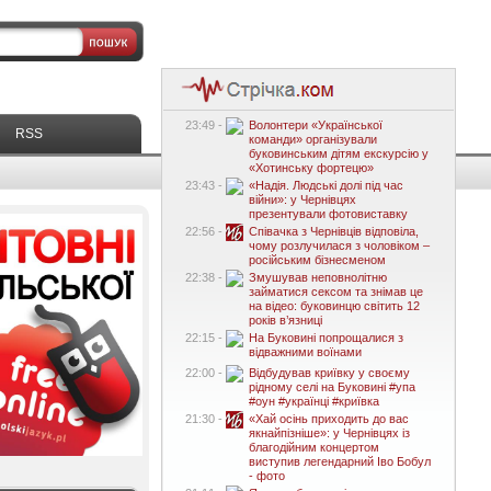
23:49 -
Волонтери «Української
RSS
команди» організували
буковинським дітям екскурсію у
«Хотинську фортецю»
23:43 -
«Надія. Людські долі під час
війни»: у Чернівцях
презентували фотовиставку
22:56 -
Співачка з Чернівців відповіла,
чому розлучилася з чоловіком –
російським бізнесменом
22:38 -
Змушував неповнолітню
займатися сексом та знімав це
на відео: буковинцю світить 12
років в’язниці
22:15 -
На Буковині попрощалися з
відважними воїнами
22:00 -
Відбудував криївку у своєму
рідному селі на Буковині #упа
#оун #українці #криївка
21:30 -
«Хай осінь приходить до вас
якнайпізніше»: у Чернівцях із
благодійним концертом
виступив легендарний Іво Бобул
- фото