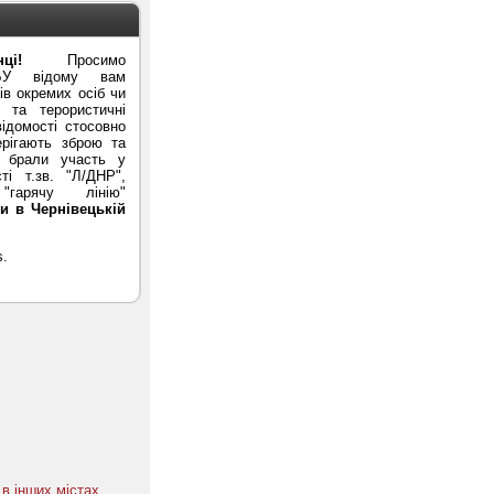
ці!
Просимо
БУ відому вам
в окремих осіб чи
ї та терористичні
ідомості стосовно
ерігають зброю та
и брали участь у
ті т.зв. "Л/ДНР",
гарячу лінію"
и в Чернівецькій
в інших містах