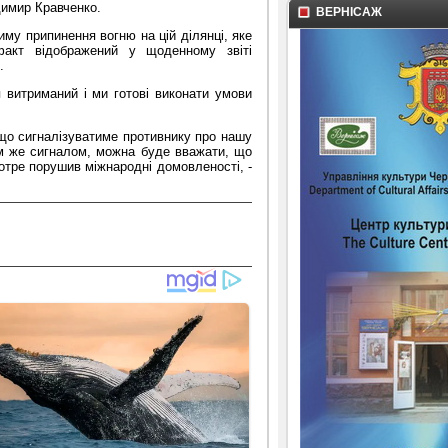
имир Кравченко.
ВЕРНІСАЖ
иму припинення вогню на цій
ділянці, яке
акт відображений у щоденному звіті
.
я витриманий і ми готові виконати умови
, що сигналізуватиме противнику про нашу
им же сигналом, можна буде вважати, що
котре порушив міжнародні домовленості, -