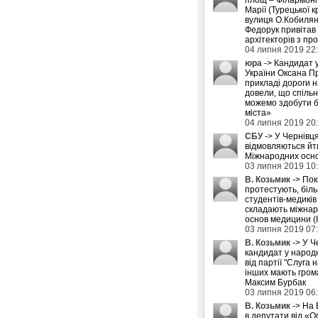
Марії (Турецької к
вулиця О.Кобилян
Федорук привітав
архітекторів з пр
04 липня 2019 22
юра
-> Кандидат 
України Оксана П
прикладі дороги 
довели, що спіль
можемо здобути б
міста»
04 липня 2019 20
СБУ
-> У Чернівця
відмовляються йти
Міжнародних осн
03 липня 2019 10
В. Козьмик
-> Пок
протестують, біл
студентів-медиків
складають міжнар
основ медицини (
03 липня 2019 07
В. Козьмик
-> У Ч
кандидат у народн
від партії "Слуга н
інших мають грома
Максим Бурбак
03 липня 2019 06
В. Козьмик
-> На 
в депутати від «О