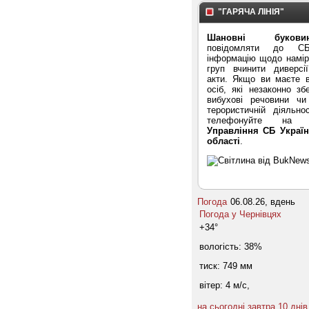
"ГАРЯЧА ЛІНІЯ"
Шановні буковин
повідомляти до С
інформацію щодо намірі
груп вчинити диверсі
акти. Якщо ви маєте в
осіб, які незаконно зб
вибухові речовини ч
терористичній діяльнос
телефонуйте на "
Управління СБ Україн
області
.
Погода
06.08.26, вдень
Погода у
Чернівцях
+34°
вологість:
38%
тиск:
749 мм
вітер:
4 м/с,
на сьогодні
завтра
10 днів