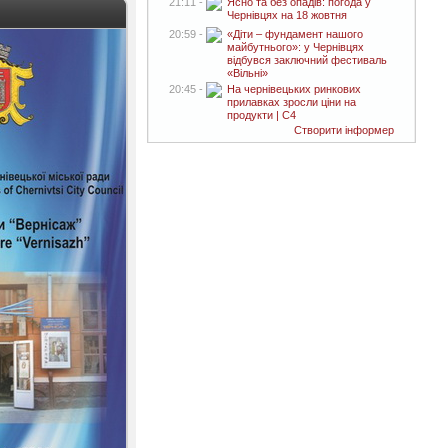
21:11 -
Ясно та без опадів: погода у
Чернівцях на 18 жовтня
20:59 -
«Діти – фундамент нашого
майбутнього»: у Чернівцях
відбувся заключний фестиваль
«Вільні»
20:45 -
На чернівецьких ринкових
прилавках зросли ціни на
продукти | C4
Створити інформер