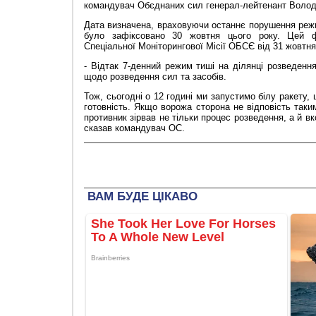
командувач Обєднаних сил генерал-лейтенант Волод
Дата визначена, враховуючи останнє порушення реж
було зафіксовано 30 жовтня цього року. Цей ф
Спеціальної Моніторингової Місії ОБСЄ від 31 жовтня
- Відтак 7-денний режим тиші на ділянці розведенн
щодо розведення сил та засобів.
Тож, сьогодні о 12 годині ми запустимо білу ракету
готовність. Якщо ворожа сторона не відповість так
противник зірвав не тільки процес розведення, а й в
сказав командувач ОС.