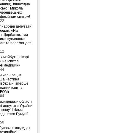
риниці), пішохідна
ської: Микола
 чернівецьких
офесійним святом!
:22
у народні депутати
родан: «На
на Щербанюка ми
ними зусиллями
агато перемог для
:12
х майбутні лікарі
 на іспит з
ов медицини
:44
и чернівецькі
ьша частина
 в Україні вперше
одний іспит з
IFOM)
:04
ернівецькій області
і депутати України
ароду" і кілька
дянство Румунії -
:50
Буковині кандидат
позиційної