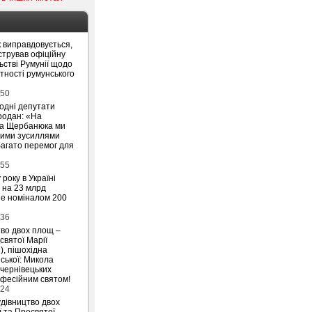
 виправдовується,
стрував офіційну
ьстві Румунії щодо
утності румунського
:50
родні депутати
родан: «На
на Щербанюка ми
ними зусиллями
агато перемог для
:55
 року в Україні
 на 23 млрд
ше номіналом 200
:36
тво двох площ –
святої Марії
), пішохідна
ської: Микола
 чернівецьких
офесійним святом!
:24
удівництво двох
ї та Пресвятої