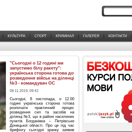
КУЛЬТУРА
СПОРТ
КРИМІНАЛ
ГАЛЕРЕЯ
КОНТАКТИ
"Сьогодні о 12 годині ми
запустимо білу ракету":
українська сторона готова до
розведення військ на ділянці
№3 - командувач ОС
08.11.2019, 09:42
Сьогодні, 8 листопада, о 12.00
годині українська сторона готова
розпочати практичний процес
розведення сил та засобів на
ділянці №3, що в районі населених
пунктів Богданівка – Петрівське
Донецької області. Про це під час
брифінгу сьогодні зранку заявив