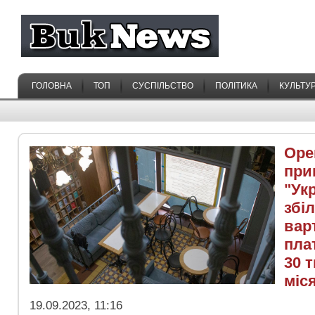
ГОЛОВНА
ТОП
СУСПІЛЬСТВО
ПОЛІТИКА
КУЛЬТУ
Оре
при
"Ук
збі
вар
пла
30 т
міс
19.09.2023, 11:16