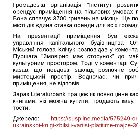
Громадська організація "Інститут розвит
орендує приміщення на пільгових умовах п
Вона сплачує 3700 гривень на місяць. Це по
місті діє єдина ставка оренди для всіх грома
На презентації приміщення був екске
управління капітального будівництва О
Міський голова Клічук розповідав у комент
Пуршага "ймовірно має стосунок" до майб
культурним простором. Тоді у коментарі С
казав, що невдовзі заклад розпочне роб
мистецький простір. Водночас, чи при
приміщення, не відповів.
Зараз Literaturbank працює як повноцінне ка
книгами, які можна купити, продають каву, 
тости.
Джерело:
https://suspilne.media/575249-or
ukrainskoi-knigi-zbilsili-vartist-platitime-majze-