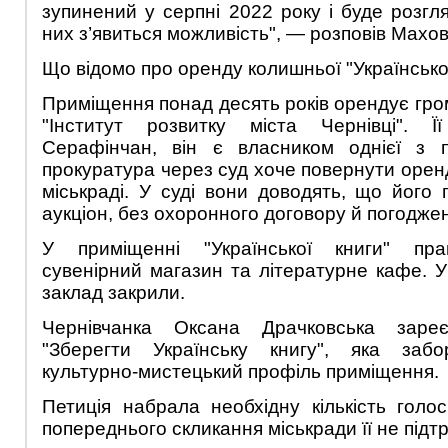
зупинений у серпні 2022 року і буде розгля
них з’явиться можливість", — розповів Махов
Що відомо про оренду колишньої "Української
Приміщення понад десять років орендує гро
"Інститут розвитку міста Чернівці". 
Серафінчан, він є власником однієї з 
прокуратура через суд хоче повернути оре
міськраді. У суді вони доводять, що його
аукціон, без охоронного договору й погоджен
У приміщенні "Української книги" пра
сувенірний магазин та літературне кафе. 
заклад закрили.
Чернівчанка Оксана Драчковська зареє
"Зберегти Українську книгу", яка забо
культурно-мистецький профіль приміщення.
Петиція набрала необхідну кількість голос
попереднього скликання міськради її не підт