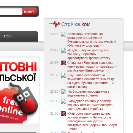
23:49 -
Волонтери «Української
RSS
команди» організували
буковинським дітям екскурсію у
«Хотинську фортецю»
23:43 -
«Надія. Людські долі під час
війни»: у Чернівцях
презентували фотовиставку
22:56 -
Співачка з Чернівців відповіла,
чому розлучилася з чоловіком –
російським бізнесменом
22:38 -
Змушував неповнолітню
займатися сексом та знімав це
на відео: буковинцю світить 12
років в’язниці
22:15 -
На Буковині попрощалися з
відважними воїнами
22:00 -
Відбудував криївку у своєму
рідному селі на Буковині #упа
#оун #українці #криївка
21:30 -
«Хай осінь приходить до вас
якнайпізніше»: у Чернівцях із
благодійним концертом
виступив легендарний Іво Бобул
- фото