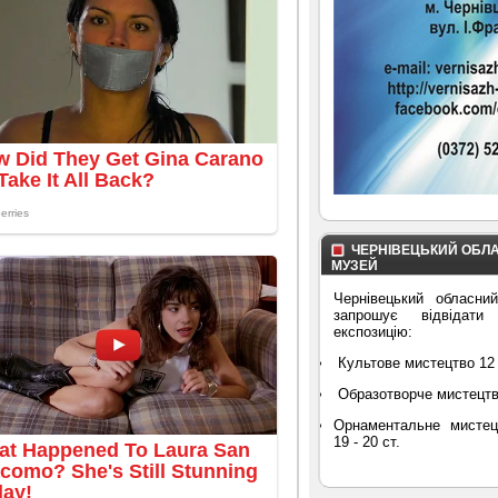
ЧЕРНІВЕЦЬКИЙ ОБЛ
МУЗЕЙ
Чернівецький обласни
запрошує відвідати
експозицію:
Культове мистецтво 12 
Образотворче мистецтво 
Орнаментальне мистец
19 - 20 ст.