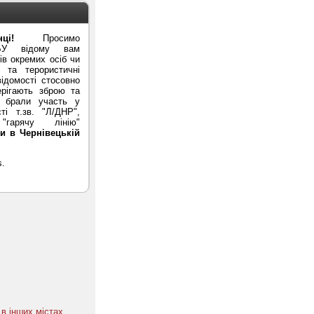
ці!
Просимо
БУ відому вам
в окремих осіб чи
ї та терористичні
ідомості стосовно
ерігають зброю та
и брали участь у
ті т.зв. "Л/ДНР",
гарячу лінію"
и в Чернівецькій
в інших містах