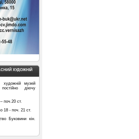
АСНИЙ ХУДОЖНІЙ
й художній музей
 постійно діючу
– поч.20 ст.
18 - поч. 21 ст.
тво Буковини кін.