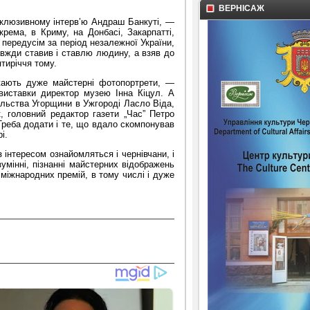
ВЕРНІСАЖ
склюзивному інтерв’ю Андраш Банкуті, —
крема, в Криму, на Донбасі, Закарпатті,
 передусім за період незалежної України,
авжди ставив і ставлю людину, а взяв до
тиріччя тому.
жають дуже майстерні фотопортрети, —
 виставки директор музею Інна Кіцул. А
ульства Угорщини в Ужгороді Ласло Віда,
, головний редактор газети „Час” Петро
Треба додати і те, що вдало скомпонував
і.
 інтересом ознайомляться і чернівчани, і
зумінні, пізнанні майстерних відображень
 міжнародних премій, в тому числі і дуже