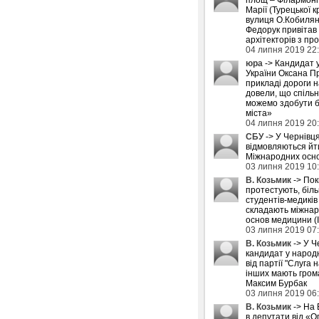
Марії (Турецької к
вулиця О.Кобилян
Федорук привітав
архітекторів з пр
04 липня 2019 22
юра
-> Кандидат 
України Оксана П
прикладі дороги 
довели, що спіль
можемо здобути б
міста»
04 липня 2019 20
СБУ
-> У Чернівця
відмовляються йти
Міжнародних осн
03 липня 2019 10
В. Козьмик
-> Пок
протестують, біл
студентів-медиків
складають міжнар
основ медицини (
03 липня 2019 07
В. Козьмик
-> У Ч
кандидат у народн
від партії "Слуга н
інших мають грома
Максим Бурбак
03 липня 2019 06
В. Козьмик
-> На 
в депутати від «О