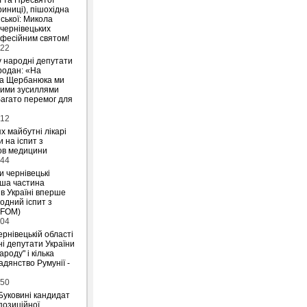
риниці), пішохідна
ської: Микола
 чернівецьких
офесійним святом!
:22
у народні депутати
родан: «На
на Щербанюка ми
ними зусиллями
агато перемог для
:12
х майбутні лікарі
 на іспит з
ов медицини
:44
и чернівецькі
ьша частина
 в Україні вперше
одний іспит з
IFOM)
:04
ернівецькій області
і депутати України
ароду" і кілька
дянство Румунії -
:50
Буковині кандидат
позиційної