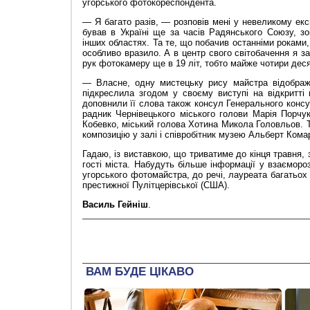
угорського фотокореспондента.
— Я багато разів, — розповів мені у невеликому ек
бував в Україні ще за часів Радянського Союзу, зо
інших областях. Та те, що побачив останніми роками,
особливо вразило. А в центр свого світобачення я з
рук фотокамеру ще в 19 літ, тобто майже чотири деся
— Власне, одну мистецьку рису майстра відобра
підкреслила згодом у своєму виступі на відкритті
доповнили її слова також консул Генерального конс
радник Чернівецького міського голови Марія Порчук
Кобевко, міський голова Хотина Микола Головльов. 
композицію у залі і співробітник музею Альберт Комар
Гадаю, із виставкою, що триватиме до кінця травня, з
гості міста. Набудуть більше інформації у взаєморо
угорського фотомайстра, до речі, лауреата багатьох
престижної Пулітцерівської (США).
Василь Гейніш
.