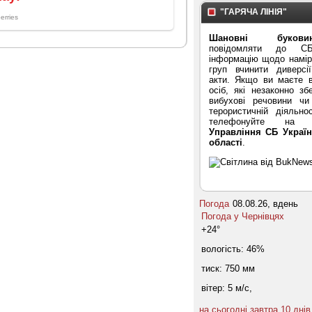
"ГАРЯЧА ЛІНІЯ"
Шановні буковин
повідомляти до С
інформацію щодо намірі
груп вчинити диверсі
акти. Якщо ви маєте в
осіб, які незаконно зб
вибухові речовини ч
терористичній діяльнос
телефонуйте на "
Управління СБ Україн
області
.
Погода
08.08.26, вдень
Погода у
Чернівцях
+24°
вологість:
46%
тиск:
750 мм
вітер:
5 м/с,
на сьогодні
завтра
10 днів