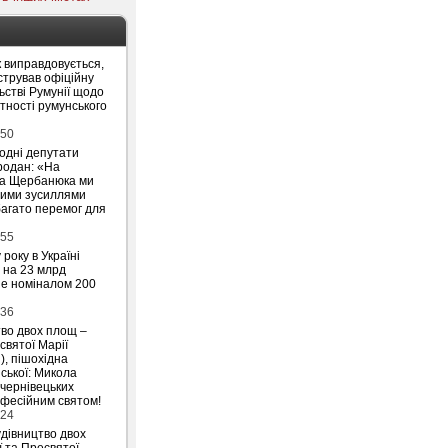
 виправдовується,
стрував офіційну
ьстві Румунії щодо
утності румунського
:50
родні депутати
родан: «На
на Щербанюка ми
ними зусиллями
агато перемог для
:55
 року в Україні
 на 23 млрд
ше номіналом 200
:36
тво двох площ –
святої Марії
), пішохідна
ської: Микола
 чернівецьких
офесійним святом!
:24
удівництво двох
ї та Пресвятої