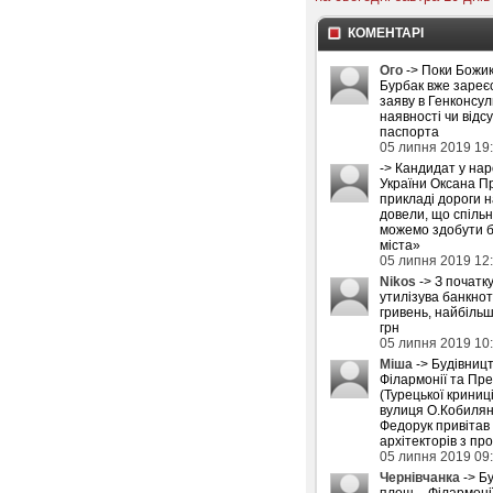
КОМЕНТАРІ
Ого
-> Поки Божик
Бурбак вже зареє
заяву в Генконсул
наявності чи відс
паспорта
05 липня 2019 19
-> Кандидат у на
України Оксана П
прикладі дороги 
довели, що спіль
можемо здобути б
міста»
05 липня 2019 12
Nikos
-> З початку
утилізува банкнот
гривень, найбіль
грн
05 липня 2019 10
Міша
-> Будівниц
Філармонії та Пре
(Турецької криниці
вулиця О.Кобилян
Федорук привітав
архітекторів з пр
05 липня 2019 09
Чернівчанка
-> Б
площ – Філармоні