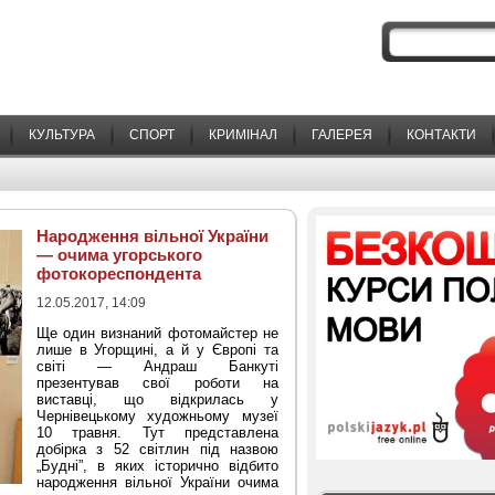
КУЛЬТУРА
СПОРТ
КРИМІНАЛ
ГАЛЕРЕЯ
КОНТАКТИ
Народження вільної України
— очима угорського
фотокореспондента
12.05.2017, 14:09
Ще один визнаний фотомайстер не
лише в Угорщині, а й у Європі та
світі — Андраш Банкуті
презентував свої роботи на
виставці, що відкрилась у
Чернівецькому художньому музеї
10 травня. Тут представлена
добірка з 52 світлин під назвою
„Будні”, в яких історично відбито
народження вільної України очима