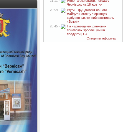
21:11 -
Ясно та без опадів: погода у
Чернівцях на 18 жовтня
20:59 -
«Діти – фундамент нашого
майбутнього»: у Чернівцях
відбувся заключний фестиваль
«Вільні»
20:45 -
На чернівецьких ринкових
прилавках зросли ціни на
продукти | C4
Створити інформер