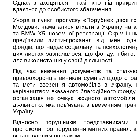
Однак знаходяться і такі, хто під прикр
вдається до особистого збагачення.
Учора в пункті пропуску «Порубне» двоє гр
Молдови, намагалися в’їхати в Україну на 
та BMW X5 іноземної реєстрації. Окрім інш
пред’явили листи-прохання від імені одн
фондів, що надає соціальну та психологічн
цих листах зазначалося, що фонду, нібито, 
для використання у своїй діяльності.
Під час вивчення документів та спілку
правоохоронців виникли сумніви щодо спра
та мети ввезення автомобілів в Україну. 
керівництвом вказаного благодійного фонду,
організація не очікує жодного автомобіл
діяльністю, яка пов’язана з ввезенням тра
Україну.
Відносно порушників представниками 
протоколи про порушення митних правил, а
встановленим порядком.