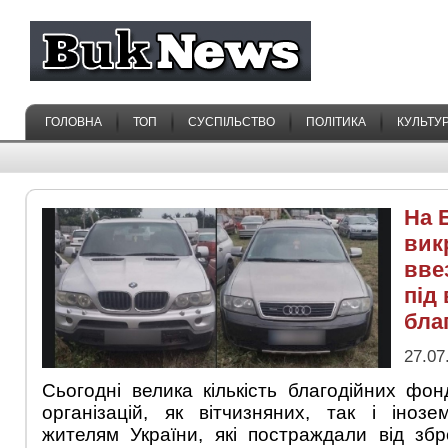
ГОЛОВНА
ТОП
СУСПІЛЬСТВО
ПОЛІТИКА
КУЛЬТУ
На 
вик
вве
під
бла
27.07
Сьогодні велика кількість благодійних фон
організацій, як вітчизняних, так і іноз
жителям України, які постраждали від збро