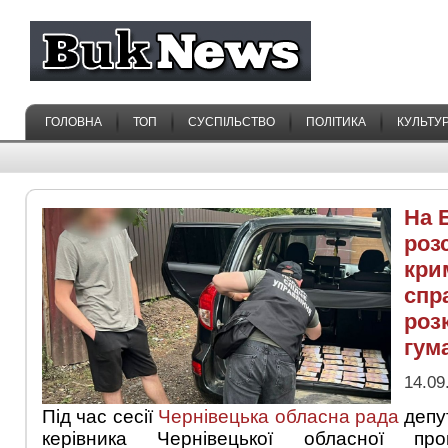
ГОЛОВНА
ТОП
СУСПІЛЬСТВО
ПОЛІТИКА
КУЛЬТУ
На 
роз
кри
спр
роз
гум
14.09
Під час сесії
Чернівецька обласна рада
депу
керівника Чернівецької обласної пр