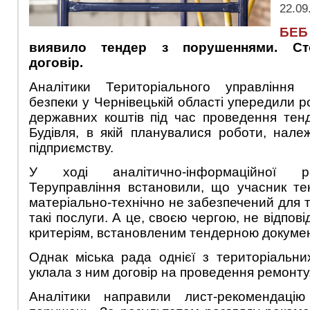
22.09
БЕБ
виявило тендер з порушеннями. Ст
договір.
Аналітики Територіального управління 
безпеки у Чернівецькій області упередили р
державних коштів під час проведення тен
Будівля, в якій планувалися роботи, нал
підприємству.
У ході аналітично-інформаційної р
Теруправління встановили, що учасник те
матеріально-технічно не забезпечений для 
такі послуги. А це, своєю чергою, не відпові
критеріям, встановленим тендерною докуме
Однак міська рада однієї з територіальн
уклала з ним договір на проведення ремонту
Аналітики направили лист-рекомендаці