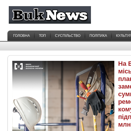
ГОЛОВНА
ТОП
СУСПІЛЬСТВО
ПОЛІТИКА
КУЛЬТУ
На 
міс
пла
зам
сум
рем
ком
під
млн