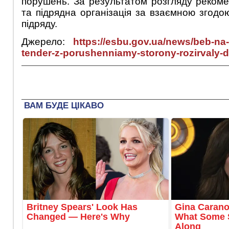
порушень. За результатом розгляду рекоме
та підрядна організація за взаємною згодо
підряду.
Джерело:
https://esbu.gov.ua/news/beb-na
tender-z-porushenniamy-storony-rozirvaly-