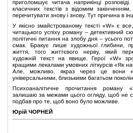
приголомшує читача наприкінці розповіді. 
класичних текстів з відомим закінченням,
перечитувати знову і знову. Тут причина в ін
У якісно змайстрованому тексті «W» є все
читацького успіху роману – детективний сю
політичні питання на злобу дня – усього пот
смак. Бракує лише художньої глибини, п
життя, того життєвого нерву, який пер
художній текст на явище. Герої «W» зр
кращими лекалами умовних літкурсів «Як на
Але, можливо, якраз через це вони н
універсальними, близькими багатьом поколін
Психоаналітичне прочитання роману 
залишаю за межами цього огляду, щоб не с
подбав про те, щоб воно було можливе.
Юрій ЧОРНЕЙ