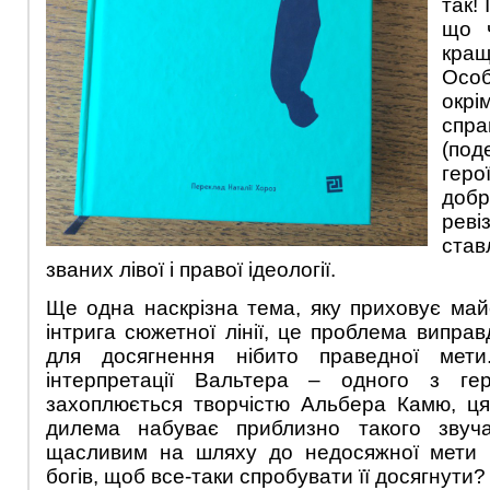
так!
що ч
кращ
Осо
окр
спр
(под
гер
добр
рев
ста
званих лівої і правої ідеології.
Ще одна наскрізна тема, яку приховує ма
інтрига сюжетної лінії, це проблема випра
для досягнення нібито праведної мети
інтерпретації Вальтера – одного з гер
захоплюється творчістю Альбера Камю, ця
дилема набуває приблизно такого звуча
щасливим на шляху до недосяжної мети 
богів, щоб все-таки спробувати її досягнути?