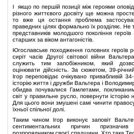
І якщо по першій позиції між героями оповіді
різного життєвого досвіту ще можна просте
то вже ця остання проблема застосува
праведних цілях формально їх розділяє. Не ті
представників молодшого покоління героїв о
старших за віком антагоністів.
Югославське походження головних героїв р
сиріт часів Другої світової війни Вальт
служить тим запобіжником, який дозв
оцінювати дійсність. За сюжетом, 39-річни
Ігор переповідає очікувано привабливій 34-
історію життя і дружби Вальтера і Володимира
обидва почувалися Гамлетами, покликани
світ у правильне русло, повернути історію
Для цього вони змушені самі чинити правосу
їхньої спільної долі.
Таким чином Ігор виконує заповіт Вальте
сентиментальних причин призначив
розпорядником своєї спадщини. Хто така Тесс,