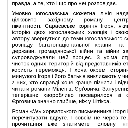
правда, а те, хто і що про неї розповідає.
Умовно югославська сюжетна лінія над
цілковито західному роману централ
пікантності. Сараєвське коріння Ігоря, як
історію двох югославських хлопців і сво
автору звернутися до теми югославського со
розпаду багатонаціональної країни на 
держави, громадянської війни та війни за
супроводжували цей процес. З усіма стр
чисток одних територій від представників е
користь переможця. І хоча окремі сторін
минулого Ігоря і його батьків викликають у чи
з них, хто справді хоче краще пізнати і від
читати романи Міленка Єрґовича. Занурення у
теперішнє хворобливо посварилося зі 
Єрговича значно глибше, ніж у Штікса.
Роман «W» хорватського письменника Ігоря 
перечитувати вдруге. І зовсім не через те
прочитання вже знатимете головну ін