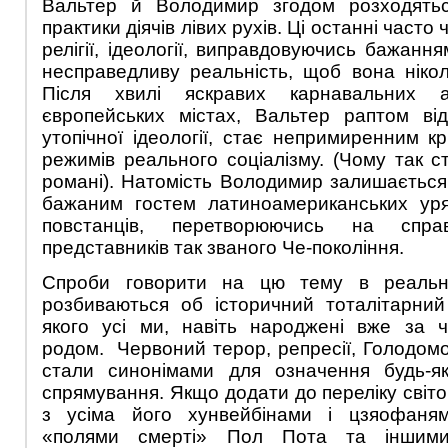
Вальтер й Володимир згодом розходятьс
практики діячів лівих рухів. Ці останні часто 
релігії, ідеології, виправдовуючись бажанн
несправедливу реальність, щоб вона ніко
Після хвилі яскравих карнавальних 
європейських містах, Вальтер раптом від
утопічної ідеології, стає непримиренним к
режимів реального соціалізму. (Чому так с
романі). Натомість Володимир залишається
бажаним гостем латиноамериканських уряд
повстанців, перетворюючись на спр
представників так званого Че-покоління.
Спроби говорити на цю тему в реальн
розбиваються об історичний тоталітарний
якого усі ми, навіть народжені вже за ч
родом. Червоний терор, репресії, Голодом
стали синонімами для означення будь-яко
спрямування. Якщо додати до переліку світо
з усіма його хунвейбінами і цзяофаням
«полями смерті» Пол Пота та іншим