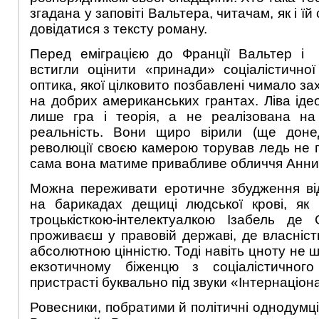
згадана у заповіті Вальтера, читачам, як і ї
довідатися з тексту роману.
Перед еміграцією до Франції Вальтер і
встигли оцінити «принади» соціалістично
оптика, якої цілковито позбавлені чимало зах
на добрих американських грантах. Ліва іде
лише гра і теорія, а не реалізована на
реальність. Вони щиро вірили (ще доне
революції своєю камерою торував ледь не г
сама вона матиме привабливе обличчя Анни 
Можна переживати еротичне збудження від
на барикадах дещиці людської крові, як 
троцькісткою-інтелектуалкою Ізабель де
проживаєш у правовій державі, де власніст
абсолютною цінністю. Тоді навіть цноту не
екзотичному біженцю з соціалістичного
пристрасті буквально під звуки «Інтернац
Ровесники, побратими й політичні однодумц