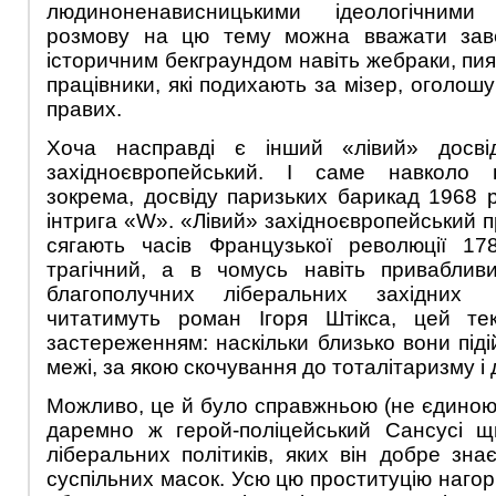
людиноненависницькими ідеологічним
розмову на цю тему можна вважати зав
історичним бекграундом навіть жебраки, пия
працівники, які подихають за мізер, оголо
правих.
Хоча насправді є інший «лівий» досві
західноєвропейський. І саме навколо ц
зокрема, досвіду паризьких барикад 1968 р
інтрига «W». «Лівий» західноєвропейський пр
сягають часів Французької революції 17
трагічний, а в чомусь навіть приваблив
благополучних ліберальних західних
читатимуть роман Ігоря Штікса, цей те
застереженням: наскільки близько вони під
межі, за якою скочування до тоталітаризму і
Можливо, це й було справжньою (не єдиною
даремно ж герой-поліцейський Сансусі щ
ліберальних політиків, яких він добре зна
суспільних масок. Усю цю проституцію нагорі,