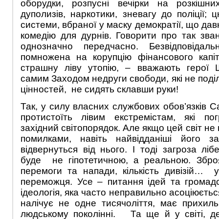
оборудки, розпусні вечірки на розкішни
дуполизів, наркотики, зневагу до поліції;
системи, вбраної у маску демократії, що да
комедію для дурнів. Говорити про так зван
однозначно передчасно. Безвідповідальн
помножена на корупцію фінансового капіт
страшну ліву утопію, – вважають герої Ш
самим Заходом недруги свободи, які не под
цінностей, не сидять склавши руки!
Так, у силу власних службових обов’язків С
протистоїть лівим екстремістам, які пог
західний світопорядок. Але якщо цей світ не
помилками, навіть найвідданіші його з
відвернуться від нього. І тоді загроза ліб
буде не гіпотетичною, а реальною. Зброя
перемоги та напади, кількість дивізій… 
переможця. Усе – питання ідей та громадс
ідеологія, яка часто неправильно асоціюєтьс
налічує не одне тисячоліття, має прихил
людському поколінні. Та ще й у світі, д