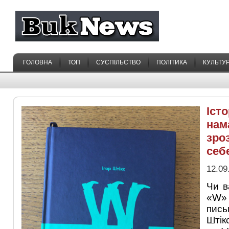
ГОЛОВНА
ТОП
СУСПІЛЬСТВО
ПОЛІТИКА
КУЛЬТУ
Істо
нам
зро
себ
12.09
Чи в
«W»
пис
Штік