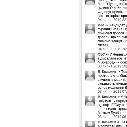
Марії (Турецької к
вулиця О.Кобилян
Федорук привітав
архітекторів з пр
04 липня 2019 22
юра
-> Кандидат 
України Оксана П
прикладі дороги 
довели, що спіль
можемо здобути б
міста»
04 липня 2019 20
СБУ
-> У Чернівця
відмовляються йти
Міжнародних осн
03 липня 2019 10
В. Козьмик
-> Пок
протестують, біл
студентів-медиків
складають міжнар
основ медицини (
03 липня 2019 07
В. Козьмик
-> У Ч
кандидат у народн
від партії "Слуга н
інших мають грома
Максим Бурбак
03 липня 2019 06
В. Козьмик
-> На 
в депутати від «О