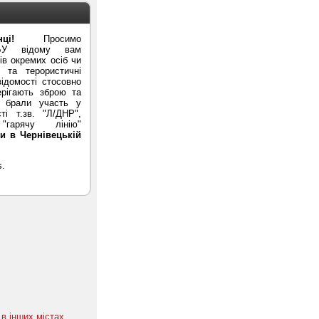
ці!
Просимо
БУ відому вам
в окремих осіб чи
ї та терористичні
ідомості стосовно
ерігають зброю та
и брали участь у
ті т.зв. "Л/ДНР",
гарячу лінію"
и в Чернівецькій
в інших містах