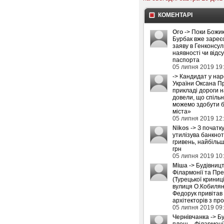
КОМЕНТАРІ
Ого
-> Поки Божик
Бурбак вже зареє
заяву в Генконсул
наявності чи відс
паспорта
05 липня 2019 19
-> Кандидат у на
України Оксана П
прикладі дороги 
довели, що спіль
можемо здобути б
міста»
05 липня 2019 12
Nikos
-> З початку
утилізува банкнот
гривень, найбіль
грн
05 липня 2019 10
Міша
-> Будівниц
Філармонії та Пре
(Турецької криниці
вулиця О.Кобилян
Федорук привітав
архітекторів з пр
05 липня 2019 09
Чернівчанка
-> Б
площ – Філармоні