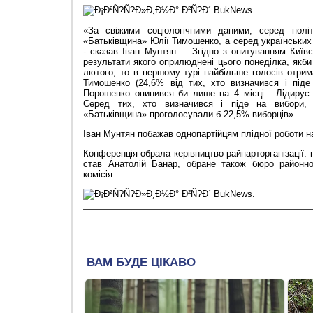
«За свіжими соціологічними даними, серед полі
«Батьківщина» Юлії Тимошенко, а серед українських 
- сказав Іван Мунтян. – Згідно з опитуванням Київс
результати якого оприлюднені цього понеділка, якби
лютого, то в першому турі найбільше голосів отрим
Тимошенко (24,6% від тих, хто визначився і піде
Порошенко опинився би лише на 4 місці. Лідирує «
Серед тих, хто визначився і піде на вибори, 
«Батьківщина» проголосували б 22,5% виборців».
Іван Мунтян побажав однопартійцям плідної роботи на
Конференція обрала керівництво райпарторганізації:
став Анатолій Банар, обране також бюро районної
комісія.