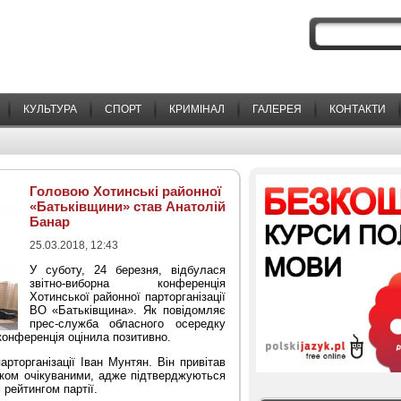
КУЛЬТУРА
СПОРТ
КРИМІНАЛ
ГАЛЕРЕЯ
КОНТАКТИ
Головою Хотинські районної
«Батьківщини» став Анатолій
Банар
25.03.2018, 12:43
У суботу, 24 березня, відбулася
звітно-виборна конференція
Хотинської районної парторганізації
ВО «Батьківщина». Як повідомляє
прес-служба обласного осередку
 конференція оцінила позитивно.
арторганізації Іван Мунтян. Він привітав
цілком очікуваними, адже підтверджуються
рейтингом партії.