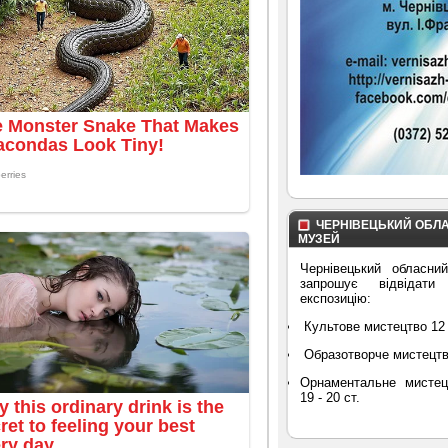
ЧЕРНІВЕЦЬКИЙ ОБЛ
МУЗЕЙ
Чернівецький обласни
запрошує відвідати
експозицію:
Культове мистецтво 12 
Образотворче мистецтво 
Орнаментальне мистец
19 - 20 ст.