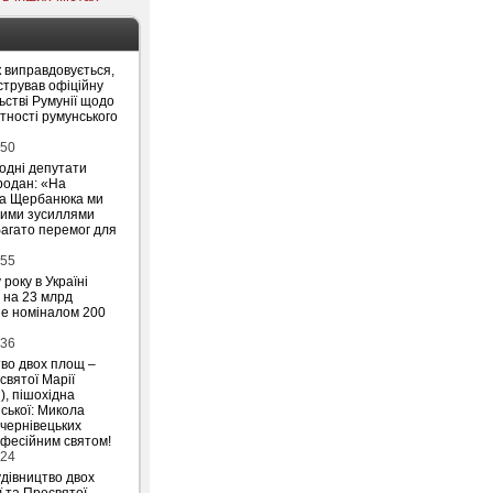
 виправдовується,
стрував офіційну
ьстві Румунії щодо
утності румунського
:50
родні депутати
родан: «На
на Щербанюка ми
ними зусиллями
агато перемог для
:55
 року в Україні
 на 23 млрд
ше номіналом 200
:36
тво двох площ –
святої Марії
), пішохідна
ської: Микола
 чернівецьких
офесійним святом!
:24
удівництво двох
ї та Пресвятої