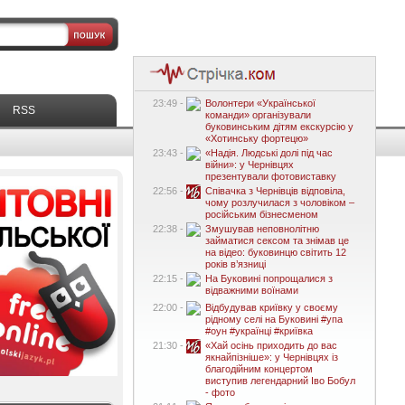
23:49 -
Волонтери «Української
RSS
команди» організували
буковинським дітям екскурсію у
«Хотинську фортецю»
23:43 -
«Надія. Людські долі під час
війни»: у Чернівцях
презентували фотовиставку
22:56 -
Співачка з Чернівців відповіла,
чому розлучилася з чоловіком –
російським бізнесменом
22:38 -
Змушував неповнолітню
займатися сексом та знімав це
на відео: буковинцю світить 12
років в’язниці
22:15 -
На Буковині попрощалися з
відважними воїнами
22:00 -
Відбудував криївку у своєму
рідному селі на Буковині #упа
#оун #українці #криївка
21:30 -
«Хай осінь приходить до вас
якнайпізніше»: у Чернівцях із
благодійним концертом
виступив легендарний Іво Бобул
- фото