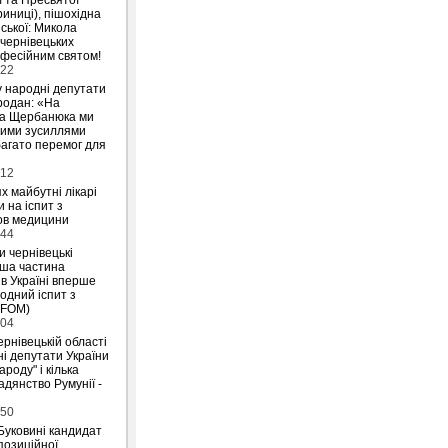
риниці), пішохідна
ської: Микола
 чернівецьких
офесійним святом!
:22
у народні депутати
родан: «На
на Щербанюка ми
ними зусиллями
агато перемог для
:12
х майбутні лікарі
 на іспит з
ов медицини
:44
и чернівецькі
ьша частина
 в Україні вперше
одний іспит з
IFOM)
:04
ернівецькій області
і депутати України
ароду" і кілька
дянство Румунії -
:50
Буковині кандидат
позиційної