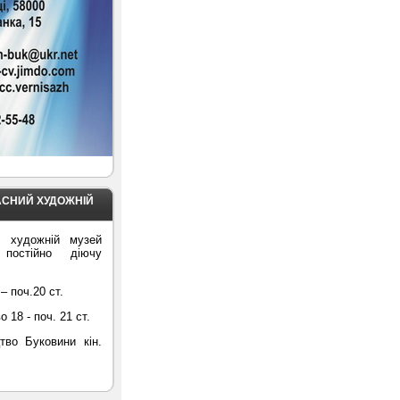
АСНИЙ ХУДОЖНІЙ
й художній музей
 постійно діючу
– поч.20 ст.
18 - поч. 21 ст.
тво Буковини кін.