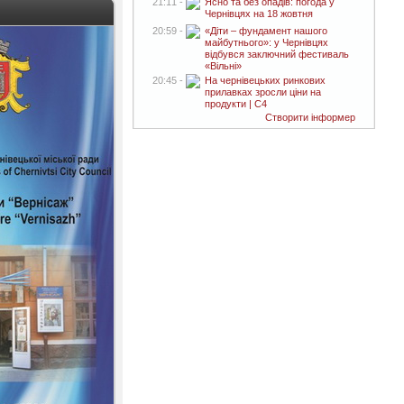
21:11 -
Ясно та без опадів: погода у
Чернівцях на 18 жовтня
20:59 -
«Діти – фундамент нашого
майбутнього»: у Чернівцях
відбувся заключний фестиваль
«Вільні»
20:45 -
На чернівецьких ринкових
прилавках зросли ціни на
продукти | C4
Створити інформер