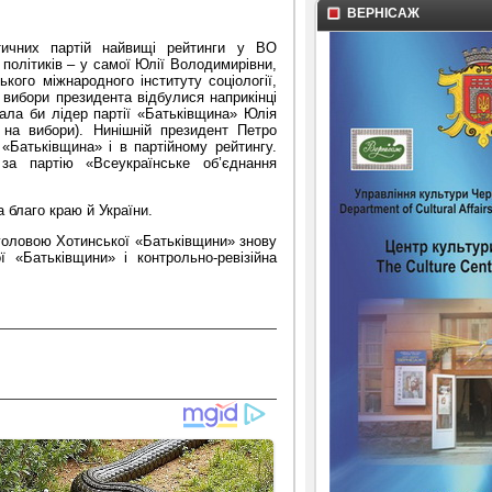
ВЕРНІСАЖ
тичних партій найвищі рейтинги у ВО
політиків – у самої Юлії Володимирівни,
ького міжнародного інституту соціології,
 вибори президента відбулися наприкінці
ала би лідер партії «Батьківщина» Юлія
 на вибори). Нинішній президент Петро
Батьківщина» і в партійному рейтингу.
за партію «Всеукраїнське об’єднання
 благо краю й України.
 головою Хотинської «Батьківщини» знову
 «Батьківщини» і контрольно-ревізійна