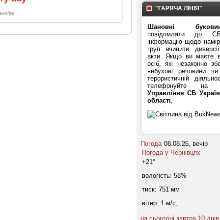
"ГАРЯЧА ЛІНІЯ"
Шановні буковин
повідомляти до С
інформацію щодо намірі
груп вчинити диверсі
акти. Якщо ви маєте в
осіб, які незаконно зб
вибухові речовини ч
терористичній діяльнос
телефонуйте на "
Управління СБ Україн
області
.
Погода
08.08.26, вечір
Погода у
Чернівцях
+21°
вологість:
58%
тиск:
751 мм
вітер:
1 м/с,
на сьогодні
завтра
10 днів