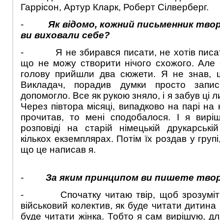
Гаррісон, Артур Кларк, Роберт Сілверберг.
-
Як відомо, кожний письменник тво
ви виховали себе?
- Я не збирався писати, не хотів писати
що не можу створити нічого схожого. Але
голову прийшли два сюжети. Я не знав, 
Викладач, порадив думки просто запис
допомогло. Все як рукою зняло, і я забув ці л
Через півтора місяці, випадково на парі на
прочитав, то мені сподобалося. І я вирі
розповіді на старій німецькій друкарськ
кількох екземплярах. Потім їх роздав у групі
що це написав я.
-
За яким принципом ви пишете тво
- Спочатку читаю твір, щоб зрозуміти,
військовий колектив, як буде читати дитина 
буде читати жінка. Тобто я сам вирішую, дл