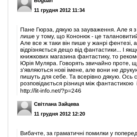
Bogdan
11 грудня 2012 11:34
Пане Гюрза, дякую за зауваження. Але я з
лише у тому, що Кононюк - це талановити
Але все ж таки він пише у жанрі фентезі, а
відрізняється дещо від фантастики... І як
книжкових магазина фантастику, то реко
Юрія Муляра. Говорять звичайно проте, що
з'являються нові імене, але вони не друку
пишуть для себе. Та всерівно дякую. Ось 
розповідається різниця між фантастикою і 
http://lit-info.net/?p=246
Світлана Зайцева
11 грудня 2012 12:20
Вибачте, за граматичні помилки у попере