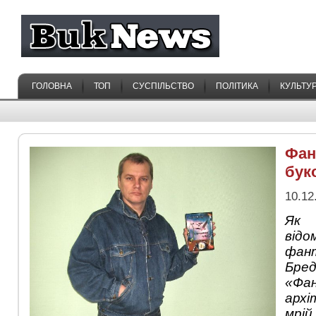
ГОЛОВНА
ТОП
СУСПІЛЬСТВО
ПОЛІТИКА
КУЛЬТУ
Фан
бук
10.12
Як 
відо
фа
Бред
«Фа
арх
мрі