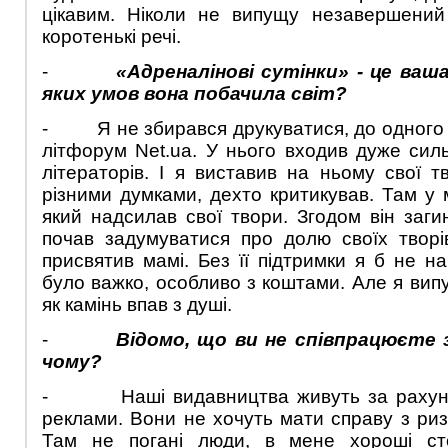
цікавим. Ніколи не випущу незавершений 
коротенькі речі.
-
«Адреналінові сутінки» - це ваша
яких умов вона побачила світ?
- Я не збирався друкуватися, до одного 
літфорум Net.ua. У нього входив дуже силь
літераторів. І я виставив на ньому свої т
різними думками, дехто критикував. Там у 
який надсилав свої твори. Згодом він загин
почав задумуватися про долю своїх творі
присвятив мамі. Без її підтримки я б не на
було важко, особливо з коштами. Але я випу
як камінь впав з душі.
-
Відомо, що ви не співпрацюєте 
чому?
- Наші видавництва живуть за рахунок 
реклами. Вони не хочуть мати справу з ри
Там не погані люди, в мене хороші ст