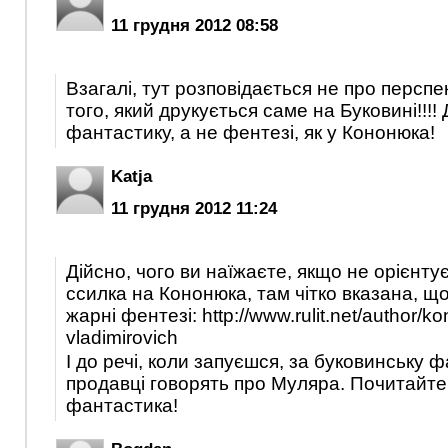
11 грудня 2012 08:58
Взагалі, тут розповідається не про перспе
того, який друкується саме на Буковині!!!! 
фантастику, а не фентезі, як у Кононюка!
Katja
11 грудня 2012 11:24
Дійсно, чого ви наїжаєте, якщо не орієнту
ссилка на Кононюка, там чітко вказана, що
жарні фентезі: http://www.rulit.net/author/ko
vladimirovich
І до речі, коли запуєшся, за буковинську ф
продавці говорять про Муляра. Почитайте
фантастика!