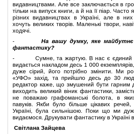
видавництвами. Але все заключається в грош
тільки на випуск книги, а й на її піар. Часто
різних видавництвах в Україні, але в них 
хочуть великих творів. Маленькі твори, наві
ходячі.
-
На вашу думку, яке майбутнє 
фантастику?
- Сумне, та жартую. В нас є єдиний ж
видається накладом десь 1 000 екземплярів, д
дуже сірий, його потрібно змінити. Ми р
«УФО» захід, та прийшло десь до 30 люд
редактор каже, що змушений бути гарним дл
виходить великий віник фантастики, заміст
не поважаю графоманські болота, в яки
павуків. Якби було більше цікавих речей,
Україні, була сильнішою. Поки що ми дуж
видаємося. Друкувати фантастику в Україні 
Світлана Зайцева