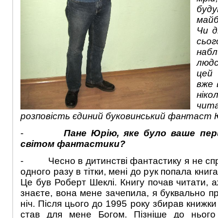
буд
майб
Чи д
сьо
наб
люд
цей
вже 
ніко
чит
розповість єдиний буковинський фантаст 
-
Пане Юрію, яке було ваше пе
світом фантастики?
- Чесно в дитинстві фантастику я не спр
одного разу в тітки, мені до рук попала книга 
Це був Роберт Шеклі. Книгу почав читати, аж
знаєте, вона мене зачепила, я буквально пр
ніч. Після цього до 1995 року збирав книжки
став для мене Богом. Пізніше до нього