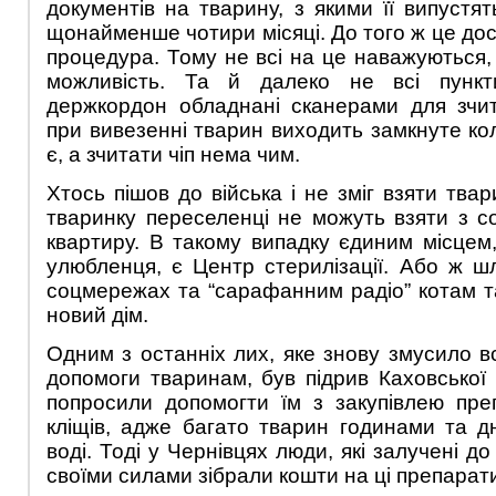
документів на тварину, з якими її випустя
щонайменше чотири місяці. До того ж це до
процедура. Тому не всі на це наважуються, 
можливість. Та й далеко не всі пункт
держкордон обладнані сканерами для зчит
при вивезенні тварин виходить замкнуте кол
є, а зчитати чіп нема чим.
Хтось пішов до війська і не зміг взяти тва
тваринку переселенці не можуть взяти з 
квартиру. В такому випадку єдиним місце
улюбленця, є Центр стерилізації. Або ж 
соцмережах та “сарафанним радіо” котам 
новий дім.
Одним з останніх лих, яке знову змусило в
допомоги тваринам, був підрив Каховської 
попросили допомогти їм з закупівлею преп
кліщів, адже багато тварин годинами та 
воді. Тоді у Чернівцях люди, які залучені до
своїми силами зібрали кошти на ці препарат