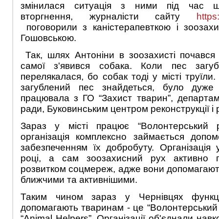
змінилася ситуація з ними під час ш
вторгнення, журналісти сайту
http
поговорили з каністерапевткою і зоозах
Гошовською.
Так, шлях Антоніни в зоозахисті почався в
самої з'явився собака. Коли пес загуб
перелякалася, бо собак тоді у місті труїли.
загублений пес знайдеться, було дуже 
працювала з ГО “Захист тварин”, департа
ради, Буковинським центром реконструкції і 
Зараз у місті працює “Волонтерський р
організація комплексно займається допо
забезпеченням їх добробуту. Організація
році, а сам зоозахисний рух активно 
розвитком соцмереж, адже вони допомагают
ближчими та активнішими.
Таким чином зараз у Чернівцях функці
допомагають тваринам - це “Волонтерський 
“Animal Helpers”. Організації об'єднали навк