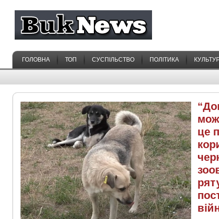
ГОЛОВНА
ТОП
СУСПІЛЬСТВО
ПОЛІТИКА
КУЛЬТУ
“До
може
це 
кори
чер
зоо
рят
пос
вій