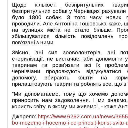
Щодо кількості безпритульних твар
безпритульних собак у Чернівцях рахували у
було 1800 собак. З того часу нових п
проводили. Але Антоніна Гошовська каже, щ
на вулицях міста не стало більше. Про
збільшуватися кількість повідомлень пр
пов'язані з ними.
Звісно, ані сил зооволонтерів, ані по
стерилізації, не вистачає, аби допомогти 
тваринам та розв'язати всі їх проблем
чернівчани продовжують відгукуватися
допомогу, збирають кошти на корм
прилаштовують тварин та роблять все, що в 
“Ми допомагаємо, тому що хочемо допомо
приносить нам задоволення. І ми знаємо
користь світу, в якому ми живемо”, - каже Ант
Джерело:
https://www.6262.com.ua/news/36
bo-mozemo-i-hocemo-i-ce-prinosit-korist-svitu-a