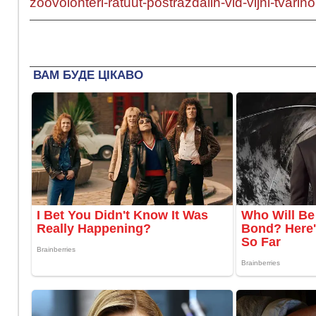
zoovolonteri-ratuut-postrazdalih-vid-vijni-tvarin