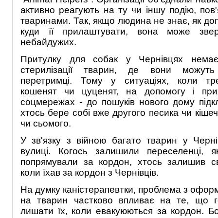
активно реагують на ту чи іншу подію, пов
тваринами. Так, якщо людина не знає, як до
куди її прилаштувати, вона може зве
небайдужих.
Притулку для собак у Чернівцях немає
стерилізації тварин, де вони можут
перетримці. Тому у ситуаціях, коли тр
кошенят чи цуценят, на допомогу і при
соцмережах - до пошуків нового дому підкл
хтось бере собі вже другого песика чи кішечк
чи сьомого.
У зв'язку з війною багато тварин у Черн
вулиці. Когось залишили переселенці, я
попрямували за кордон, хтось залишив св
коли їхав за кордон з Чернівців.
На думку каністерапевтки, проблема з офор
на тварин частково впливає на те, що г
лишати їх, коли евакуюються за кордон. Б