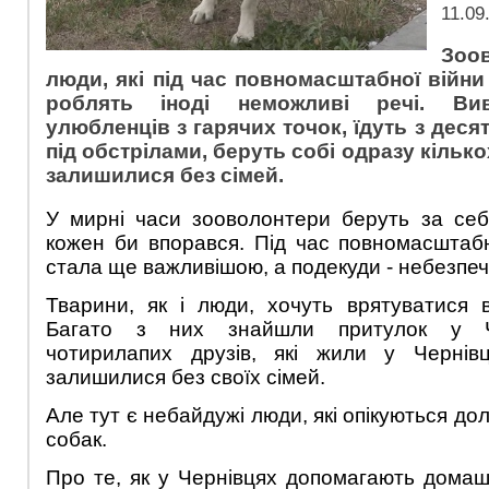
11.09
Зоов
люди, які під час повномасштабної війни
роблять іноді неможливі речі. Ви
улюбленців з гарячих точок, їдуть з десят
під обстрілами, беруть собі одразу кілько
залишилися без сімей.
У мирні часи зооволонтери беруть за себ
кожен би впорався. Під час повномасштабн
стала ще важливішою, а подекуди - небезпе
Тварини, як і люди, хочуть врятуватися в
Багато з них знайшли притулок у Че
чотирилапих друзів, які жили у Чернів
залишилися без своїх сімей.
Але тут є небайдужі люди, які опікуються д
собак.
Про те, як у Чернівцях допомагають домашн