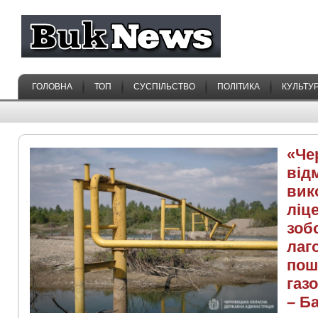
ГОЛОВНА
ТОП
СУСПІЛЬСТВО
ПОЛІТИКА
КУЛЬТУ
«Че
від
вик
ліце
зоб
лаг
пош
газ
– Б