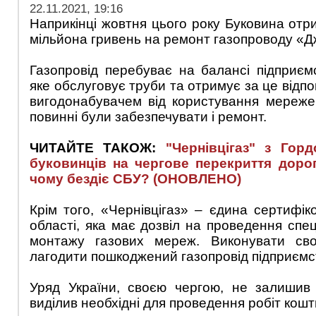
22.11.2021, 19:16
Наприкінці жовтня цього року Буковина отр
мільйона гривень на ремонт газопроводу «Дж
Газопровід перебуває на балансі підприємс
яке обслуговує труби та отримує за це відпов
вигодонабувачем від користування мережею
повинні були забезпечувати і ремонт.
ЧИТАЙТЕ ТАКОЖ:
"Чернівцігаз" з Гор
буковинців на чергове перекриття дорог
чому бездіє СБУ? (ОНОВЛЕНО)
Крім того, «Чернівцігаз» – єдина сертифік
області, яка має дозвіл на проведення спец
монтажу газових мереж. Виконувати сво
лагодити пошкоджений газопровід підприємс
Уряд України, своєю чергою, не залишив 
виділив необхідні для проведення робіт кошт