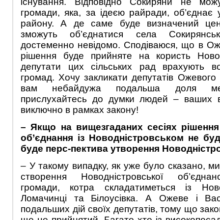
існування. Відповідно Сокиряни не мож
громади, яка, за ідеєю райради, об’єднає 
району. А де саме буде визначений цен
зможуть об’єднатися села Сокирянсь
достеменно невідомо. Сподіваюся, що в Ож
рішення буде прийняте на користь Ново
депутати цих сільських рад врахують во
громад. Хочу закликати депутатів Ожевого 
вам небайдужа подальша доля меш
прислухайтесь до думки людей – ваших в
виключно в рамках закону!
– Якщо на вищезгаданих сесіях рішення
об’єднання із Новодністровськом не бу
буде перс-пектива утворення Новодністр
– У такому випадку, як уже було сказано, 
створення Новодністровської об’єднано
громади, котра складатиметься із Ново
Ломачинці та Білоусівка. А Ожеве і Вас
подальших дій своїх депутатів, тому що зак
ще не прийнятий. Багато хто із високопоса