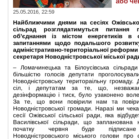
або че
25.05.2016, 22:59
Найближчими днями на сесіях Ожівської
сільрад розглядатимуться питання 
об’єднання із містом енергетиків в 
запитаннями щодо подальшого розвитк
адміністративно-територіальної реформи
секретаря Новодністровської міської рад
– Ломачинецька та Білоусівська сільради
більшістю голосів депутати проголосувал
Новодністровську територаільну громаду.
сіл, і депутатам за те, що, незваж
дезінформацію і тиск, було узаконено вол
За те, що вони повірили нам та повіри
Новодністровської громади. Наразі ми чек
сесії Ожівської сільської ради, яка відбуд
Василівської сільради, що запланована
початку червня буде підписане 
Новодністровського міського голови про 